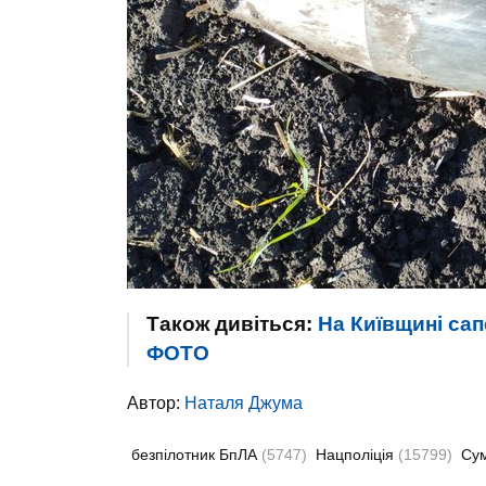
Також дивіться:
На Київщині са
ФОТО
Автор:
Наталя Джума
безпілотник БпЛА
(5747)
Нацполіція
(15799)
Сум