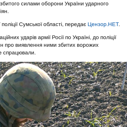
збитого силами оборони України ударного
іян.
ії поліції Сумської області, передає
Цензор.НЕТ
.
ійних ударів армії Росії по Україні, до поліції
ян про виявлення ними збитих ворожих
не спрацювали.