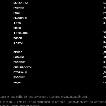
ЦЕНЗОР.НЕТ
М
НОВИНИ
З
ПОДІЇ
Р
РЕЗОНАНС
А
ФОТО
З
ВІДЕО
О
ФОТОШОПИ
З
БЛОГИ
К
ФОРУМ
Р
БІЗНЕС
Д
НОВИНИ
А
ГОЛОВНЕ
З
СПЕЦПРОЄКТИ
П
ПУБЛІКАЦІЇ
Д
КОЛОНКИ
Г
ВІДЕО
С
даючи наш сайт, Ви погоджуєтеся з
політикою конфіденційності
.
я Цензор.НЕТ може не поділяти позицію авторів. Відповідальність за матеріал