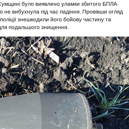
а Сумщині було виявлено уламки збитого БПЛА
го не вибухнула під час падіння. Провівши огляд
 поліції знешкодили його бойову частину та
 для подальшого знищення.