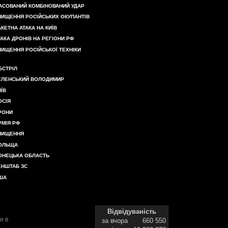
АСОВАНИЙ КОМБІНОВАНИЙ УДАР
НИЩЕННЯ РОСІЙСЬКИХ ОКУПАНТІВ
АКЕТНА АТАКА НА КИЇВ
ТАКА ДРОНІВ НА РЕГІОНИ РФ
НИЩЕННЯ РОСІЙСЬКОЇ ТЕХНІКИ
БСТРІЛ
ЕЛЕНСЬКИЙ ВОЛОДИМИР
ИЇВ
ОСІЯ
РОНИ
РМІЯ РФ
НИЩЕННЯ
ОЛЬЩА
ОНЕЦЬКА ОБЛАСТЬ
ЕНШТАБ ЗС
ША
Відвідуваність
и в
за вчора
660 550