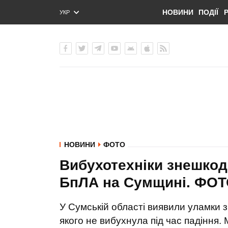
НОВИНИ
ПОДІЇ
УКР
ENG
РУС
НОВИНИ
ФОТО
Вибухотехніки знешкод
БпЛА на Сумщині. ФО
У Сумській області виявили уламки 
якого не вибухнула під час падіння.