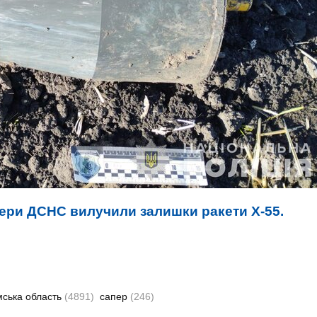
пери ДСНС вилучили залишки ракети X-55.
ська область
(4891)
сапер
(246)