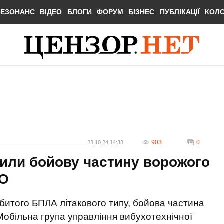
РЕЗОНАНС
ВІДЕО
БЛОГИ
ФОРУМ
БІЗНЕС
ПУБЛІКАЦІЇ
КОЛ
903
0
23.10.24 14:33
или бойову частину ворожого
ТО
збитого БПЛА літакового типу, бойова частина
 Мобільна група управління вибухотехнічної