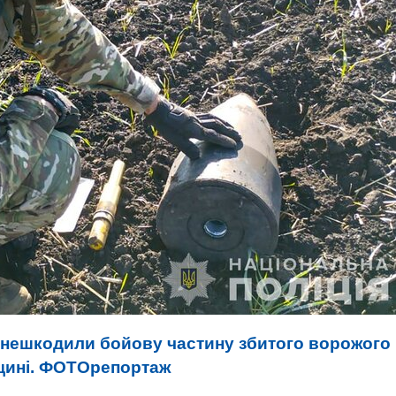
знешкодили бойову частину збитого ворожого
мщині. ФОТОрепортаж