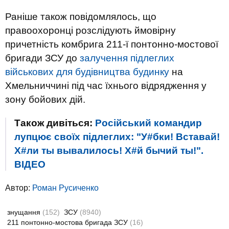
Раніше також повідомлялось, що
правоохоронці розслідують ймовірну
причетність комбрига 211-ї понтонно-мостової
бригади ЗСУ до
залучення підлеглих
військових для будівництва будинку
на
Хмельниччині під час їхнього відрядження у
зону бойових дій.
Також дивіться:
Російський командир
лупцює своїх підлеглих: "У#бки! Вставай!
Х#ли ты вывалилось! Х#й бычий ты!".
ВIДЕО
Автор:
Роман Русиченко
знущання
(152)
ЗСУ
(8940)
211 понтонно-мостова бригада ЗСУ
(16)