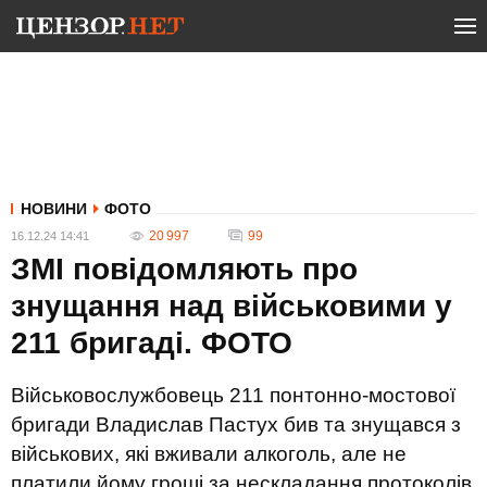
НОВИНИ
ФОТО
20 997
99
16.12.24 14:41
ЗМІ повідомляють про
знущання над військовими у
211 бригаді. ФОТО
Військовослужбовець 211 понтонно-мостової
бригади Владислав Пастух бив та знущався з
військових, які вживали алкоголь, але не
платили йому гроші за нескладання протоколів