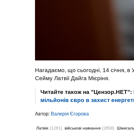
Нагадаємо, що сьогодні, 14 січня, в 
Сейму Латвії Дайга Мієріня.
Читайте також на "Цензор.НЕТ":
мільйонів євро в захист енергет
Автор:
Валерія Єгорова
Латвія
(1281)
військові навчання
(2858)
Шмигал