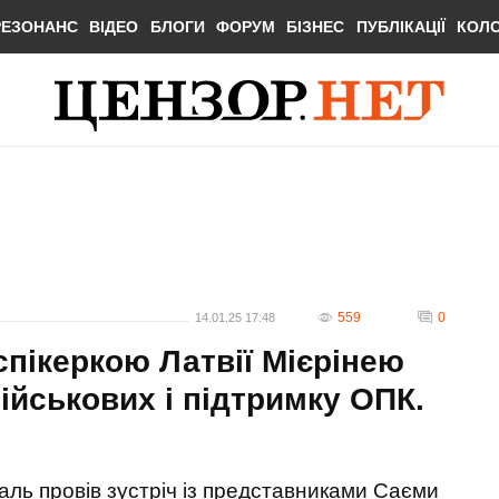
РЕЗОНАНС
ВІДЕО
БЛОГИ
ФОРУМ
БІЗНЕС
ПУБЛІКАЦІЇ
КОЛ
559
0
14.01.25 17:48
спікеркою Латвії Мієрінею
ійськових і підтримку ОПК.
аль провів зустріч із представниками Саєми