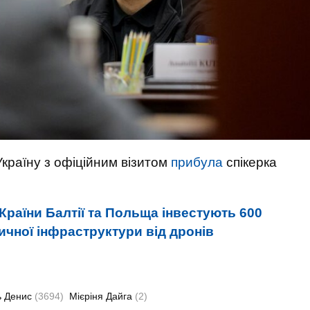
Україну з офіційним візитом
прибула
спікерка
Країни Балтії та Польща інвестують 600
ичної інфраструктури від дронів
ь Денис
(3694)
Мієріня Дайга
(2)