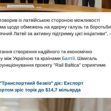
обговорив із латвійською стороною можливості
рема щодо обмежень на ядерну галузь та боротьби
ний Латвії за активну підтримку цієї ініціативи", -
итання створення надійного та економічно
у між Україною та країнами
Балтії
. Шмигаль
ункціонування проекту "Rail Baltica" сприятиме
"Транспортний безвіз" діє: Експорт
ртом зріс торік до $14,7 мільярда