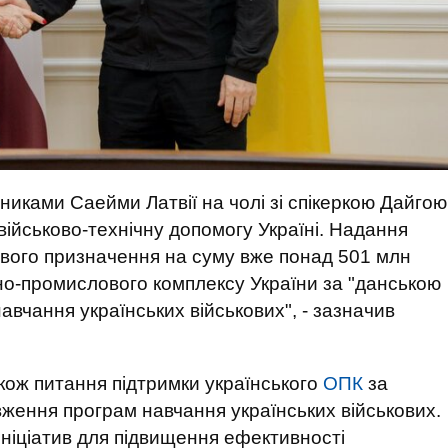
вниками Саейми Латвії на чолі зі спікеркою Дайгою
військово-технічну допомогу Україні. Надання
кового призначення на суму вже понад 501 млн
но-промислового комплексу України за "данською
вчання українських військових", - зазначив
акож питання підтримки українського
ОПК
за
ження програм навчання українських військових.
ініціатив для підвищення ефективності