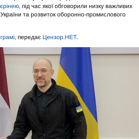
єрінею
, під час якої обговорили низку важливих
у України та розвиток оборонно-промислового
грамі
, передає
Цензор.НЕТ
.