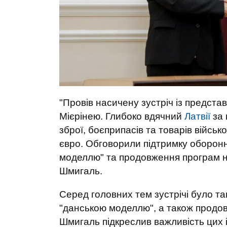
"Провів насичену зустріч із предста
Мієрінею. Глибоко вдячний
Латвії
за 
зброї, боєприпасів та товарів війсь
євро. Обговорили підтримку оборон
моделлю" та продовження програм на
Шмигаль.
Серед головних тем зустрічі було т
"данською моделлю", а також продов
Шмигаль підкреслив важливість цих 