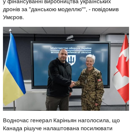
у фінансуванні виробництва українських
дронів за "данською моделлю"", - повідомив
Умєров.
Водночас генерал Каріньян наголосила, що
Канада рішуче налаштована посилювати