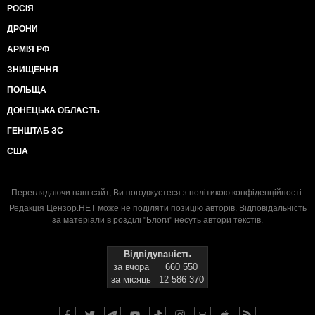
РОСІЯ
ДРОНИ
АРМІЯ РФ
ЗНИЩЕННЯ
ПОЛЬЩА
ДОНЕЦЬКА ОБЛАСТЬ
ГЕНШТАБ ЗС
США
Переглядаючи наш сайт, Ви погоджуєтеся з
політикою конфіденційності
.
Редакція Цензор.НЕТ може не поділяти позицію авторів. Відповідальність
за матеріали в розділі "Блоги" несуть автори текстів.
Відвідуваність
за вчора
660 550
за місяць
12 586 370