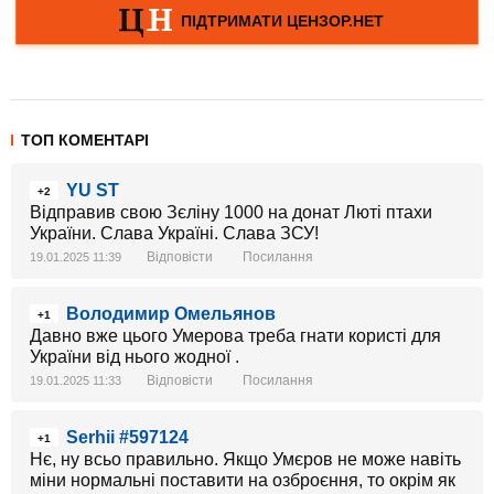
ТОП КОМЕНТАРІ
YU ST
+2
Відправив свою Зєліну 1000 на донат Люті птахи
України. Слава Україні. Слава ЗСУ!
Відповісти
Посилання
19.01.2025 11:39
Володимир Омельянов
+1
Давно вже цього Умерова треба гнати користі для
України від нього жодної .
Відповісти
Посилання
19.01.2025 11:33
Serhii #597124
+1
Нє, ну всьо правильно. Якщо Умєров не може навіть
міни нормальні поставити на озброєння, то окрім як