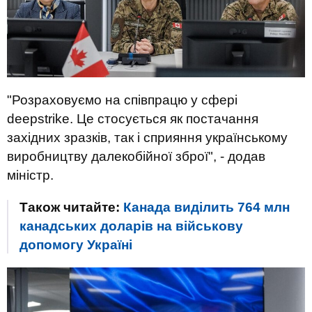
"Розраховуємо на співпрацю у сфері
deepstrike. Це стосується як постачання
західних зразків, так і сприяння українському
виробництву далекобійної зброї", - додав
міністр.
Також читайте:
Канада виділить 764 млн
канадських доларів на військову
допомогу Україні