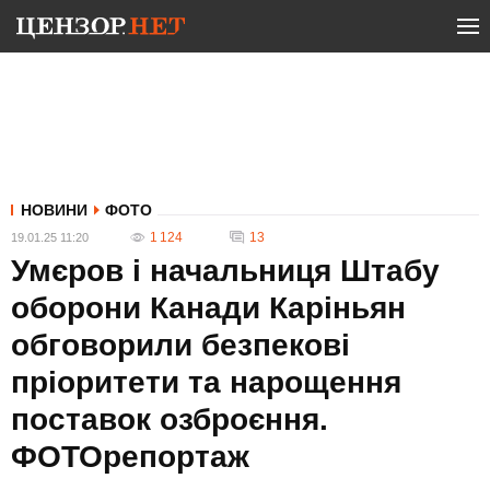
НОВИНИ
ФОТО
1 124
13
19.01.25 11:20
Умєров і начальниця Штабу
оборони Канади Каріньян
обговорили безпекові
пріоритети та нарощення
поставок озброєння.
ФОТОрепортаж