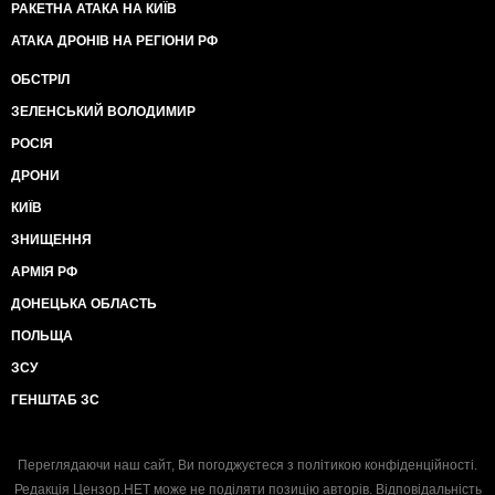
РАКЕТНА АТАКА НА КИЇВ
АТАКА ДРОНІВ НА РЕГІОНИ РФ
ОБСТРІЛ
ЗЕЛЕНСЬКИЙ ВОЛОДИМИР
РОСІЯ
ДРОНИ
КИЇВ
ЗНИЩЕННЯ
АРМІЯ РФ
ДОНЕЦЬКА ОБЛАСТЬ
ПОЛЬЩА
ЗСУ
ГЕНШТАБ ЗС
Переглядаючи наш сайт, Ви погоджуєтеся з
політикою конфіденційності
.
Редакція Цензор.НЕТ може не поділяти позицію авторів. Відповідальність