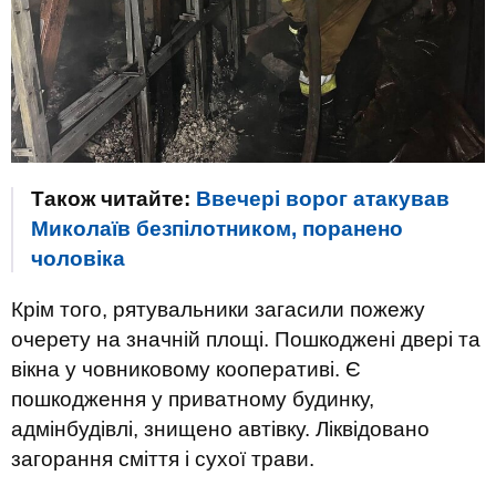
Також читайте:
Ввечері ворог атакував
Миколаїв безпілотником, поранено
чоловіка
Крім того, рятувальники загасили пожежу
очерету на значній площі. Пошкоджені двері та
вікна у човниковому кооперативі. Є
пошкодження у приватному будинку,
адмінбудівлі, знищено автівку. Ліквідовано
загорання сміття і сухої трави.