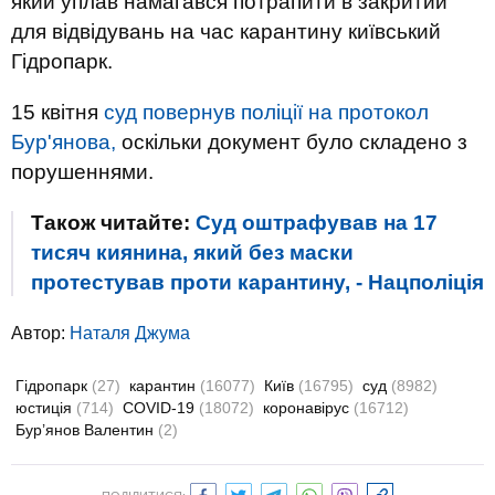
який уплав намагався потрапити в закритий
для відвідувань на час карантину київський
Гідропарк.
15 квітня
суд повернув поліції на протокол
Бур'янова,
оскільки документ було складено з
порушеннями.
Також читайте:
Суд оштрафував на 17
тисяч киянина, який без маски
протестував проти карантину, - Нацполіція
Автор:
Наталя Джума
Гідропарк
(27)
карантин
(16077)
Київ
(16795)
суд
(8982)
юстиція
(714)
COVID-19
(18072)
коронавірус
(16712)
Бур’янов Валентин
(2)