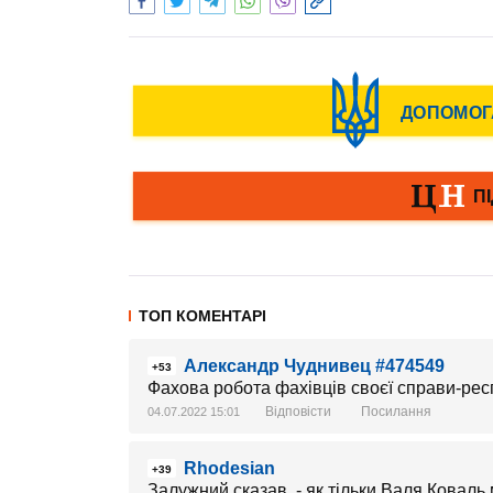
ТОП КОМЕНТАРІ
Александр Чуднивец #474549
+53
Фахова робота фахівців своєї справи-респ
Відповісти
Посилання
04.07.2022 15:01
Rhodesian
+39
Залужний сказав, - як тільки Валя Коваль 