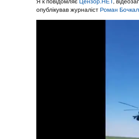
Я к повідомляє
Цензор.НЕТ
, відеоза
опублікував журналіст
Роман Бочка