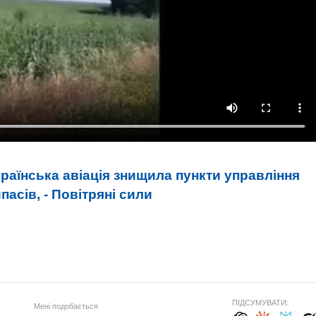
країнська авіація знищила пункти управління
пасів, - Повітряні сили
ПІДСУМУВАТИ:
Мені подобається