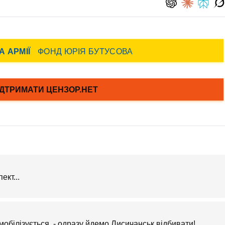
ект...
мобілізується, - одразу йдемо Лисичанськ відбивати!