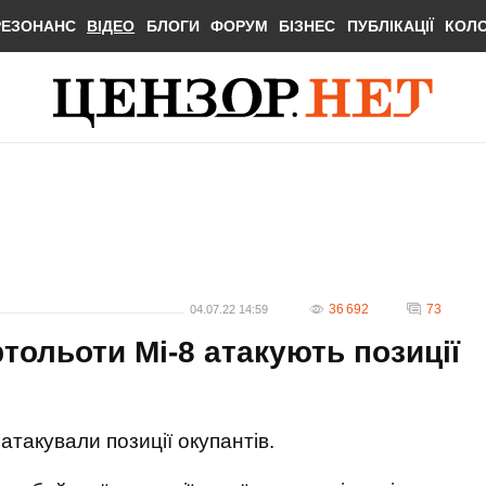
РЕЗОНАНС
ВІДЕО
БЛОГИ
ФОРУМ
БІЗНЕС
ПУБЛІКАЦІЇ
КОЛ
36 692
73
04.07.22 14:59
тольоти Мі-8 атакують позиції
атакували позиції окупантів.