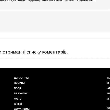
 отриманні списку коментарів.
ЦЕНЗОР.НЕТ
М
НОВИНИ
З
ПОДІЇ
А
РЕЗОНАНС
Р
ФОТО
З
ВІДЕО
О
ФОТОШОПИ