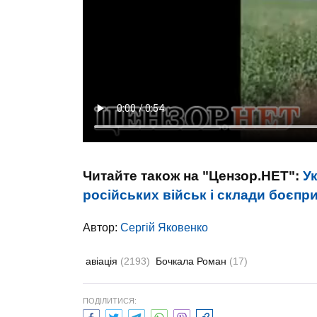
Читайте також на "Цензор.НЕТ":
У
російських військ і склади боєпри
Автор:
Сергій Яковенко
авіація
(2193)
Бочкала Роман
(17)
ПОДІЛИТИСЯ: