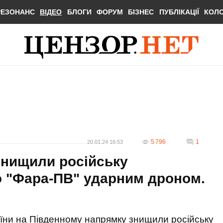
РЕЗОНАНС
ВІДЕО
БЛОГИ
ФОРУМ
БІЗНЕС
ПУБЛІКАЦІЇ
КОЛ
5 796
1
20.01.24 16:53
знищили російську
ю "Фара-ПВ" ударним дроном.
їни на Південному напрямку знищили російську