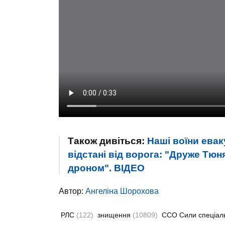
Також дивіться:
Наші воїни евак
відстані від ворога: "Друже Тюн
дроном". ВIДЕО
Автор:
Ангеліна Шорохова
РЛС
(122)
знищення
(10809)
ССО Сили спеціал