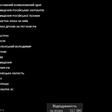
АСОВАНИЙ КОМБІНОВАНИЙ УДАР
НИЩЕННЯ РОСІЙСЬКИХ ОКУПАНТІВ
НИЩЕННЯ РОСІЙСЬКОЇ ТЕХНІКИ
АКЕТНА АТАКА НА КИЇВ
ТАКА ДРОНІВ НА РЕГІОНИ РФ
БСТРІЛ
ОСІЯ
ЕЛЕНСЬКИЙ ВОЛОДИМИР
РОНИ
ИЇВ
НИЩЕННЯ
РМІЯ РФ
ОНЕЦЬКА ОБЛАСТЬ
СУ
ОЛЬЩА
ЕНШТАБ ЗС
Відвідуваність
и в
за вчора
517 980