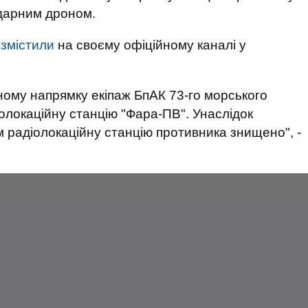
ударним дроном.
змістили
на своєму офіційному каналі у
нному напрямку екіпаж БпАК 73-го морського
локаційну станцію "Фара-ПВ". Унаслідок
радіолокаційну станцію противника знищено", -