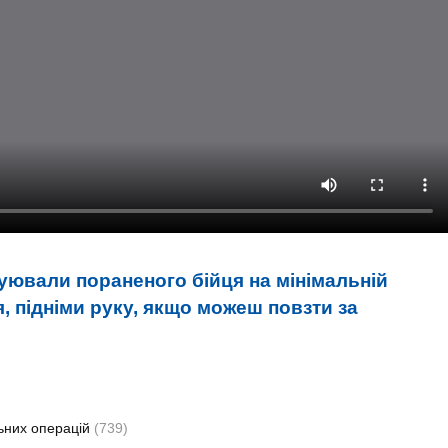
уювали пораненого бійця на мінімальній
я, підніми руку, якщо можеш повзти за
ьних операцій
(739)