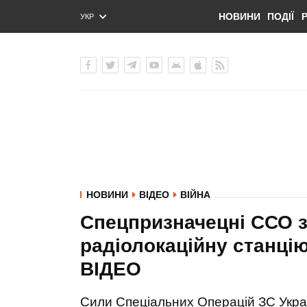
НОВИНИ
ПОДІЇ
УКР
ENG
РУС
НОВИНИ
ВІДЕО
ВІЙНА
Спецпризначецні ССО 
радіолокаційну станці
ВIДЕО
Сили Спеціальних Операцій ЗС Укра