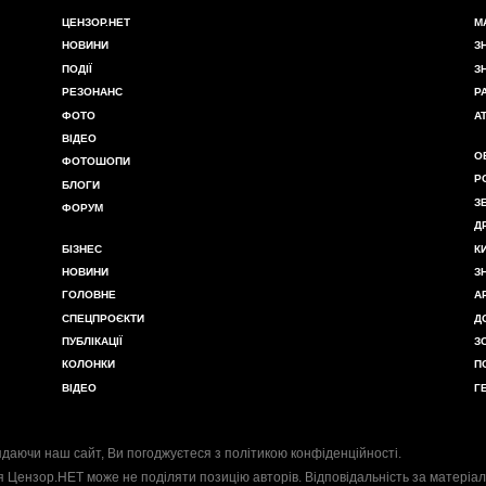
ЦЕНЗОР.НЕТ
М
НОВИНИ
З
ПОДІЇ
З
РЕЗОНАНС
Р
ФОТО
А
ВІДЕО
О
ФОТОШОПИ
Р
БЛОГИ
З
ФОРУМ
Д
БІЗНЕС
К
НОВИНИ
З
ГОЛОВНЕ
А
СПЕЦПРОЄКТИ
Д
ПУБЛІКАЦІЇ
З
КОЛОНКИ
П
ВІДЕО
Г
даючи наш сайт, Ви погоджуєтеся з
політикою конфіденційності
.
я Цензор.НЕТ може не поділяти позицію авторів. Відповідальність за матеріал