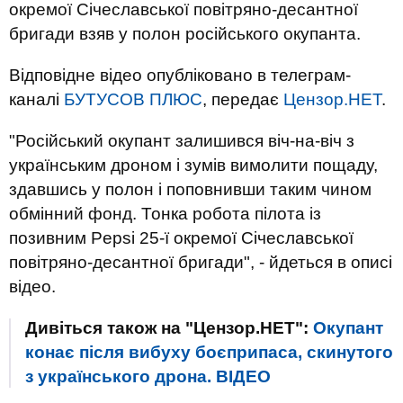
окремої Січеславської повітряно-десантної
бригади взяв у полон російського окупанта.
Відповідне відео опубліковано в телеграм-
каналі
БУТУСОВ ПЛЮС
, передає
Цензор.НЕТ
.
"Російський окупант залишився віч-на-віч з
українським дроном і зумів вимолити пощаду,
здавшись у полон і поповнивши таким чином
обмінний фонд. Тонка робота пілота із
позивним Pepsi 25-ї окремої Січеславської
повітряно-десантної бригади", - йдеться в описі
відео.
Дивіться також на "Цензор.НЕТ":
Окупант
конає після вибуху боєприпаса, скинутого
з українського дрона. ВIДЕО