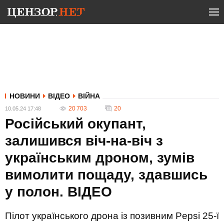
НОВИНИ
ВІДЕО
ВІЙНА
20 703
20
10.05.24 17:48
Російський окупант,
залишився віч-на-віч з
українським дроном, зумів
вимолити пощаду, здавшись
у полон. ВIДЕО
Пілот українського дрона із позивним Pepsi 25-ї