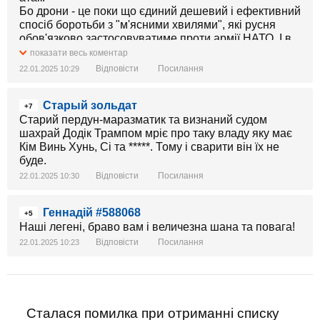
Бо дрони - це поки що єдиний дешевий і ефективний
спосіб боротьби з "м'ясними хвилями", які русня
обов'язково застосовуватиме проти армії НАТО. І в
дронах русня лідує.
показати весь коментар
Відповісти
Посилання
22.01.2025 10:29
Старый зольдат
+7
Старий пердун-маразматик та визнаний судом
шахрай Додік Трампом мріє про таку владу яку має
Кім Винь Хунь, Сі та *****. Тому і сварити він їх не
буде.
Відповісти
Посилання
22.01.2025 10:30
Геннадій #588068
+5
Наші легені, браво вам і величезна шана та повага!
Відповісти
Посилання
22.01.2025 10:23
Сталася помилка при отриманні списку