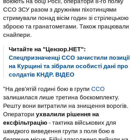
воюють на боці Росії, оператори 8-го полку
ССО ЗСУ разом з дружніми піхотинцями
стримували понад вісім годин зі стрілецькою
зброєю та гранатометами. Також працювали
снайпери.
Читайте на "Цензор.НЕТ":
Спецпризначенці ССО зачистили позиції
на Курщині та зібрали особисті дані про
солдатів КНДР. ВIДЕО
"На дев’ятій годині бою в групи
CCO
залишилася лише третина боєкомплекту.
Решту вони витратили на знищення ворогів.
Оператори
ухвалили рішення на
ексфільтрацію
- тактика військових для
швидкого виведення групи з поля бою в
безпечне місце. Бійці злагоджено вийшли на