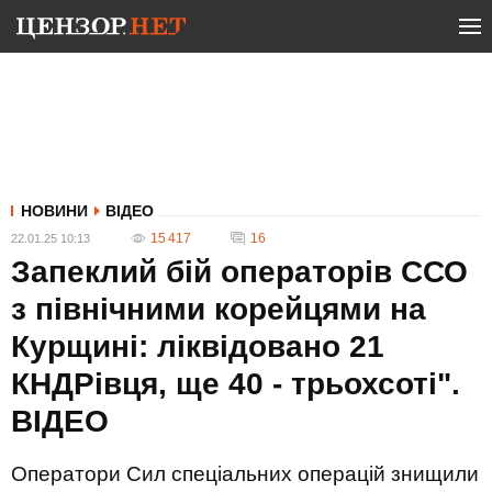
НОВИНИ
ВІДЕО
15 417
16
22.01.25 10:13
Запеклий бій операторів ССО
з північними корейцями на
Курщині: ліквідовано 21
КНДРівця, ще 40 - трьохсоті".
ВIДЕО
Оператори Сил спеціальних операцій знищили