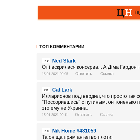
ТОП КОММЕНТАРИИ
Ned Stark
+12
От і вскрилася консєрва... А Діма Гардон 
Ответить
Ссылка
15.01.2021 09:05
Cat Lark
+11
Илларионов подтвердил, что просто так с
"Поссорившись" с путиным, он тоненько г
это ему не Украина.
Ответить
Ссылка
15.01.2021 09:11
Nik Home #481059
+10
Та он ща прям ангел во плоти: