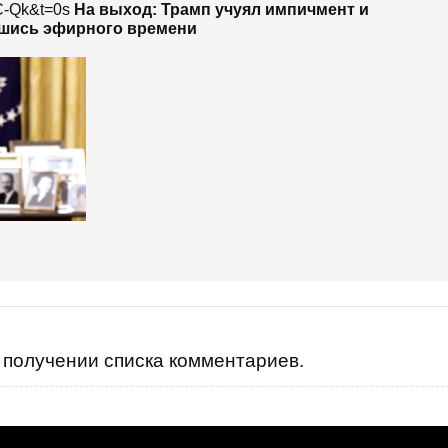
7C-Qk&t=0s
На выход: Трамп учуял импичмент и
вшись эфирного времени
получении списка комментариев.