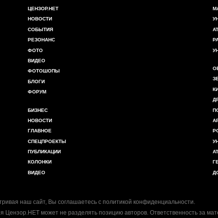
ЦЕНЗОР.НЕТ
М
НОВОСТИ
У
СОБЫТИЯ
А
РЕЗОНАНС
Р
ФОТО
У
ВИДЕО
О
ФОТОШОПЫ
З
БЛОГИ
К
ФОРУМ
Д
БИЗНЕС
П
НОВОСТИ
А
ГЛАВНОЕ
Р
СПЕЦПРОЕКТЫ
У
ПУБЛИКАЦИИ
А
КОЛОНКИ
Г
ВИДЕО
Д
ривая наш сайт, Вы соглашаетесь с
политикой конфиденциальности
.
я Цензор.НЕТ может не разделять позицию авторов. Ответственность за ма