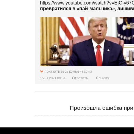
https://www.youtube.com/watch?v=EjC-y6
превратился в «пай-мальчика», лиши
показать весь комментарий
Ответить
Ссылка
15.01.2021 08:57
Произошла ошибка при 