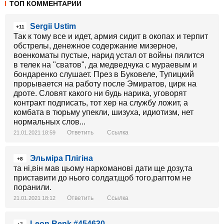
ТОП КОММЕНТАРИИ
Sergii Ustim
+11
Так к тому все и идет, армия сидит в окопах и терпит
обстрелы, денежное содержание мизерное,
военкоматы пустые, нарид устал от войны пялится
в телек на "сватов", да медведчука с мураевым и
бондаренко слушает. През в Буковеле, Тупицкий
прорывается на работу после Эмиратов, цирк на
дроте. Словят какого ни будь нарика, уговорят
контракт подписать, тот хер на службу ложит, а
комбата в тюрьму упекли, шизуха, идиотизм, нет
нормальных слов...
Ответить
Ссылка
21.01.2021 18:59
Эльміра Плігіна
+8
та ні,він мав цьому наркоманові дати ще дозу,та
приставити до нього солдат,щоб того,раптом не
поранили.
Ответить
Ссылка
21.01.2021 18:12
Leon Renk #454630