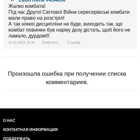
+7
Жалко комбата!
Під час Другої Світової Війни сересерівські комбати
мали право на розстріл!
А так ніякої дисципліни не буде, виходить так, що
комбат повинен був наріку дозу дістать, щоб його не
ламало, дурдом!!!
Ответить
Ссылка
21.01.2021 18:35
Произошла ошибка при получении списка
комментариев.
О НАС
КОНТАКТНАЯ ИНФОРМАЦИЯ
ПОДДЕРЖАТЬ