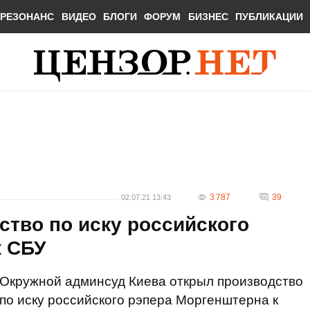
РЕЗОНАНС
ВИДЕО
БЛОГИ
ФОРУМ
БИЗНЕС
ПУБЛИКАЦИИ
3 787
39
02.07.21 13:43
тво по иску российского
к СБУ
Окружной админсуд Киева открыл производство
по иску российского рэпера Моргенштерна к