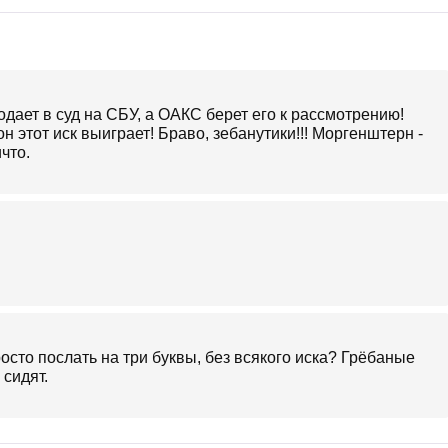
одает в суд на СБУ, а ОАКС берет его к рассмотрению!
 этот иск выиграет! Браво, зебанутики!!! Моргенштерн -
ичто.
осто послать на три буквы, без всякого иска? Грёбаные
 сидят.