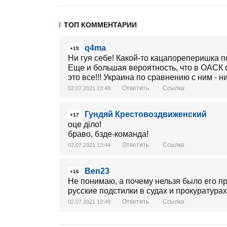
ТОП КОММЕНТАРИИ
q4ma
+19
Ни гуя себе! Какой-то кацапореперишка п
Еще и большая вероятность, что в ОАСК он
это все!!! Украина по сравнению с ним - н
Ответить
Ссылка
02.07.2021 13:48
Гундяй Крестовоздвиженский
+17
оце діло!
браво, бзде-команда!
Ответить
Ссылка
02.07.2021 13:44
Ben23
+16
Не понимаю, а почему нельзя было его пр
русские подстилки в судах и прокуратурах
Ответить
Ссылка
02.07.2021 13:49