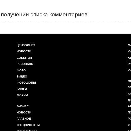
получении списка комментариев.
ЦЕНЗОР.НЕТ
М
НОВОСТИ
У
СОБЫТИЯ
А
РЕЗОНАНС
Р
ФОТО
У
ВИДЕО
О
ФОТОШОПЫ
З
БЛОГИ
К
ФОРУМ
Д
БИЗНЕС
А
НОВОСТИ
П
ГЛАВНОЕ
Р
СПЕЦПРОЕКТЫ
У