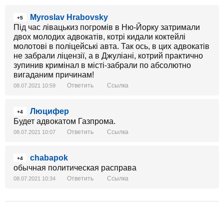
Myroslav Hrabovsky
+5
Під час лівацькиз погромів в Ню-Йорку затримали
двох молодих адвокатів, котрі кидали коктейлі
молотові в поліцейські авта. Так ось, в цих адвокатів
не забрали ліцензії, а в Джуліані, котрий практично
зупинив кримінал в місті-забрали по абсолютно
вигаданим причинам!
Ответить
Ссылка
08.07.2021 10:59
Люцифер
+4
Будет адвокатом Газпрома.
Ответить
Ссылка
08.07.2021 10:07
chabapok
+4
обычная политическая расправа
Ответить
Ссылка
08.07.2021 10:34