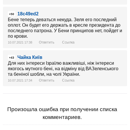
18c49ed2
+50
Бене теперь деваться некуда. Зеля его последний
оплот. Он будет его держать в кресле президента до
последнего патрона. У Бени принципов нет, пойдет и
по крови.
Ответить
Ссылка
10.07.2021 17:38
Чайка Київ
+43
Для них інтереси Ізраїлю важливіші, ніж інтереси
якогось мутного бені, на відміну від ВАЗеленського
та беніної шобли, на чолі України.
Ответить
Ссылка
10.07.2021 17:34
Произошла ошибка при получении списка
комментариев.