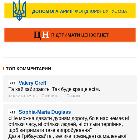
ТОП КОММЕНТАРИИ
Valery Greff
+22
Та хай забирають! Так буде краще всім.
Ответить
Ссылка
13.07.2021 12:11
Sophia-Maria Duglass
+22
«Не можна давати дурням дорогу, бо в нас немає ні
стільки часу, ні стільки людей, ні стільки терпіння,
щоб витримати таке випробування"
Даля Грібаускайте , велика президентка маленької