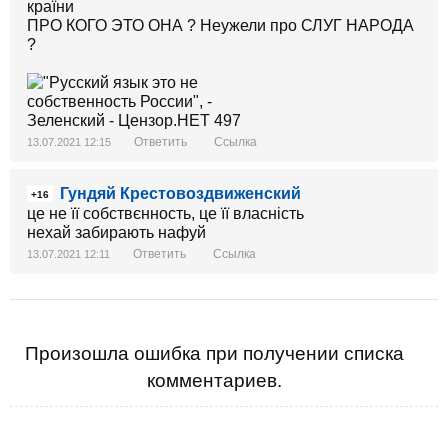
країни
ПРО КОГО ЭТО ОНА ? Неужели про СЛУГ НАРОДА
?
Ответить
Ссылка
13.07.2021 12:15
Гундяй Крестовоздвиженский
+16
це не її собствєнность, це її власність
нехай забирають нафуй
Ответить
Ссылка
13.07.2021 12:11
Произошла ошибка при получении списка
комментариев.