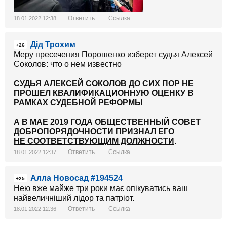
Ответить
Ссылка
18.01.2022 12:38
Дід Трохим
+26
Меру пресечения Порошенко изберет судья Алексей
Соколов: что о нем известно
С
УДЬЯ
АЛЕКСЕЙ СОКОЛОВ
ДО СИХ ПОР НЕ
ПРОШЕЛ КВАЛИФИКАЦИОННУЮ ОЦЕНКУ В
РАМКАХ СУДЕБНОЙ РЕФОРМЫ
А В МАЕ 2019 ГОДА ОБЩЕСТВЕННЫЙ СОВЕТ
ДОБРОПОРЯДОЧНОСТИ ПРИЗНАЛ ЕГО
НЕ СООТВЕТСТВУЮЩИМ ДОЛЖНОСТИ
.
Ответить
Ссылка
18.01.2022 12:37
Алла Новосад #194524
+25
Нею вже майже три роки має опікуватись ваш
найвеличніший лідор та патріот.
Ответить
Ссылка
18.01.2022 12:36