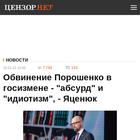
НОВОСТИ
7 748
143
18.01.22 12:55
Обвинение Порошенко в
госизмене - "абсурд" и
"идиотизм", - Яценюк