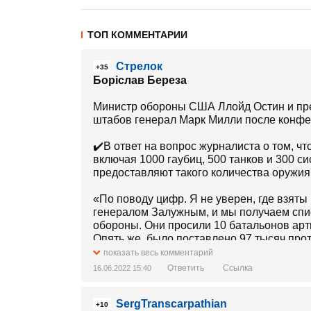
ТОП КОММЕНТАРИИ
Стрелок
+35
Боріслав Береза
Министр обороны США Ллойд Остин и пре
штабов генерал Марк Милли после конфе
✔️В ответ на вопрос журналиста о том, ч
включая 1000 гаубиц, 500 танков и 300 с
предоставляют такого количества оружия
«По поводу цифр. Я не уверен, где взяты
генералом Залужным, и мы получаем спи
обороны. Они просили 10 батальонов арт
Опять же, было поставлено 97 тысяч про
систем, чем танков в мире. Они просили 2
показать весь комментарий
боевых машин пехоты - они получили бол
Ответить
Ссылка
16.06.2022 15:40
(Стингеров - И.А.) и около 60 тысяч ракет
международное сообщество. Вы смотрите
SergTranscarpathian
ракетная, либо ствольная артиллерия уже
+10