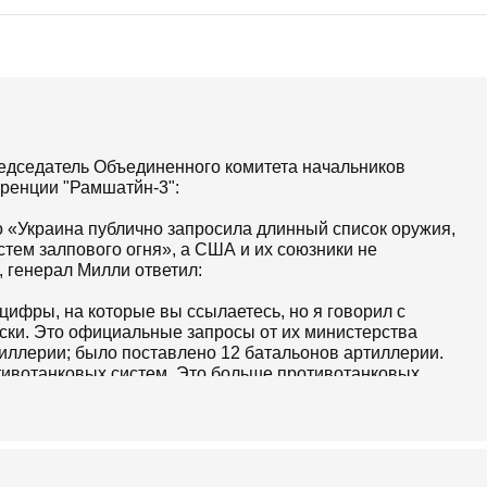
дседатель Объединенного комитета начальников
ренции "Рамшатйн-3":
то «Украина публично запросила длинный список оружия,
истем залпового огня», а США и их союзники не
, генерал Милли ответил:
 цифры, на которые вы ссылаетесь, но я говорил с
ски. Это официальные запросы от их министерства
иллерии; было поставлено 12 батальонов артиллерии.
тивотанковых систем. Это больше противотанковых
00 танков - они получили 237 танков. Они просили 100
ее 300. Мы поставили, 1600 или около того систем ПВО
 к ним. Это - когда я говорю «мы», я имею в виду
 на 260 артиллерийских ствольных систем. Либо
 поставлена. В общей сложности 383 единицы, и, как я