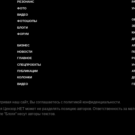
РЕЗОНАНС
Р
ФОТО
У
ВИДЕО
О
ФОТОШОПЫ
З
БЛОГИ
К
ФОРУМ
Д
БИЗНЕС
А
НОВОСТИ
П
ГЛАВНОЕ
Р
СПЕЦПРОЕКТЫ
У
ПУБЛИКАЦИИ
А
КОЛОНКИ
Д
ВИДЕО
Г
ривая наш сайт, Вы соглашаетесь с
политикой конфиденциальности
.
я Цензор.НЕТ может не разделять позицию авторов. Ответственность за ма
ле "Блоги" несут авторы текстов.