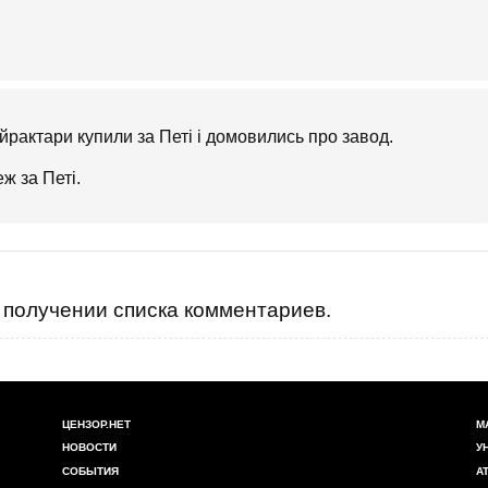
йрактари купили за Петі і домовились про завод.
еж за Петі.
получении списка комментариев.
ЦЕНЗОР.НЕТ
М
НОВОСТИ
У
СОБЫТИЯ
А