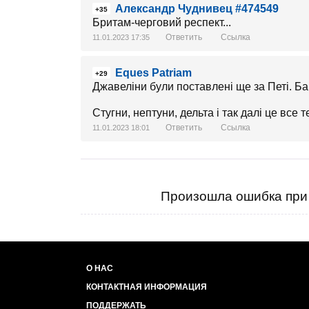
Александр Чуднивец #474549
+35
Бритам-черговий респект...
Ответить
Ссылка
11.01.2023 17:35
Eques Patriam
+29
Джавеліни були поставлені ще за Петі. Ба
Стугни, нептуни, дельта і так далі це все т
Ответить
Ссылка
11.01.2023 18:01
Произошла ошибка при 
О НАС
КОНТАКТНАЯ ИНФОРМАЦИЯ
ПОДДЕРЖАТЬ