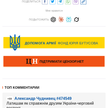
ПОДЕЛИТЬСЯ:
Мне нравится
ПОДЫТОЖИТЬ:
ТОП КОММЕНТАРИИ
Александр Чуднивец #474549
+33
Латишам як справжнім друзям України-черговий
респект...