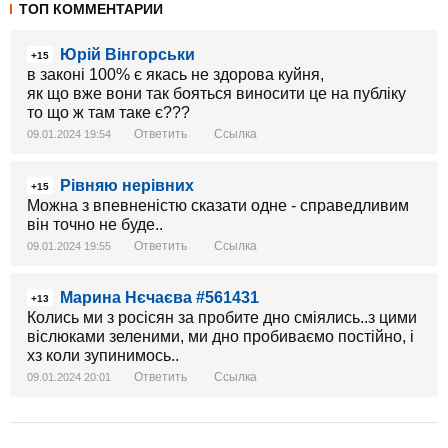
ТОП КОММЕНТАРИИ
Юрій Вінгорськи
+15
в законі 100% є якась не здорова куйня,
як що вже вони так бояться виносити це на публіку
то що ж там таке є???
Ответить
Ссылка
09.01.2024 19:54
Рівняю нерівних
+15
Можна з впевненістю сказати одне - справедливим
він точно не буде..
Ответить
Ссылка
09.01.2024 19:55
Марина Нєчаєва #561431
+13
Колись ми з росісян за пробите дно сміялись..з цими
віслюками зеленими, ми дно пробиваємо постійно, і
хз коли зупинимось..
Ответить
Ссылка
09.01.2024 20:01