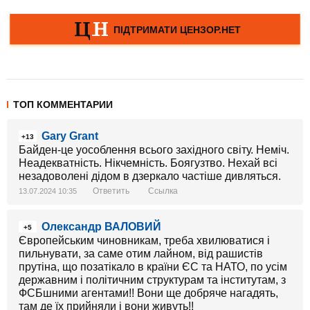
ТОП КОММЕНТАРИИ
Gary Grant
+13
Байден-це уособлення всього західного світу. Неміч.
Неадекватність. Нікчемність. Боягузтво. Нехай всі
незадоволені дідом в дзеркало частіше дивляться.
Ответить
Ссылка
13.07.2024 10:35
Олександр ВАЛОВИЙ
+5
Європейським чиновникам, треба хвилюватися і
пильнувати, за саме отим лайном, від рашистів
прутіна, що позатікало в країни ЄС та НАТО, по усім
державним і політичним структурам та інститутам, з
ФСБшними агентами!! Вони ще добряче нагадять,
там де їх прийняли і вони живуть!!