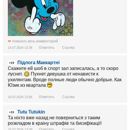
показать весь комментарий
Ответить
Ссылка
16.07.2024 13:38
Підлога Маккартні
+19
Скажите ей шоб в спорт зал записалась, а то скоро
луснет.
Пухнет девушка от ненависти к
ухилянтам. Вроде полные люди обычно добрые. Как
Юзик из квартала
Ответить
Ссылка
16.07.2024 13:38
Tutu Tutukin
+15
Та ніхто вже назад не поверниться з таким
розкладом в краіну штрафів та бисифікаціі!
Ответить
Ссылка
16.07.2024 13:39