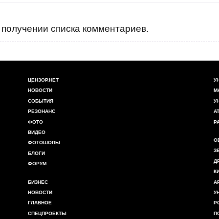
получении списка комментариев.
ЦЕНЗОР.НЕТ
У
НОВОСТИ
М
СОБЫТИЯ
У
РЕЗОНАНС
А
ФОТО
Р
ВИДЕО
О
ФОТОШОПЫ
З
БЛОГИ
Д
ФОРУМ
К
БИЗНЕС
А
НОВОСТИ
У
ГЛАВНОЕ
Р
СПЕЦПРОЕКТЫ
П