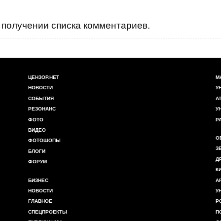
получении списка комментариев.
ЦЕНЗОР.НЕТ
М
НОВОСТИ
У
СОБЫТИЯ
А
РЕЗОНАНС
У
ФОТО
Р
ВИДЕО
О
ФОТОШОПЫ
З
БЛОГИ
Д
ФОРУМ
К
БИЗНЕС
А
НОВОСТИ
У
ГЛАВНОЕ
Р
СПЕЦПРОЕКТЫ
П