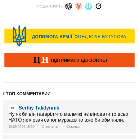
ПОДЫТОЖИТЬ:
ТОП КОММЕНТАРИИ
Serhiy Talatynnik
+3
Ну як би він гаваріл что мальчікі нє віновати то всьо
НАТО як кірзач сапог мурзаєв то вже би обміняли.
Ответить
Ссылка
18.09.2024 15:39