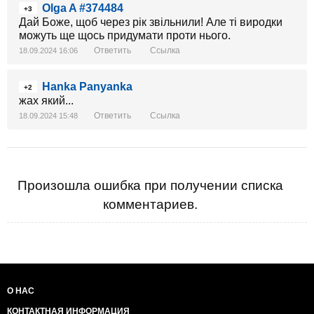
Olga A #374484
+3
Дай Боже, щоб через рiк звiльнили! Але тi виродки
можуть ще щось придумати проти нього.
Ответить
Ссылка
18.09.2024 16:06
Hanka Panyanka
+2
жах який...
Ответить
Ссылка
18.09.2024 15:48
Произошла ошибка при получении списка
комментариев.
О НАС
КОНТАКТНАЯ ИНФОРМАЦИЯ