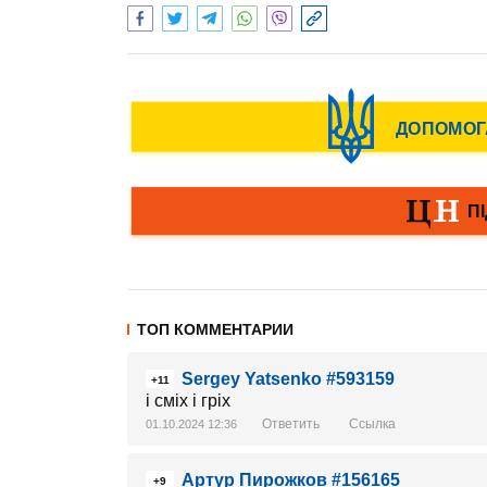
ТОП КОММЕНТАРИИ
Sergey Yatsenko #593159
+11
і сміх і гріх
Ответить
Ссылка
01.10.2024 12:36
Артур Пирожков #156165
+9