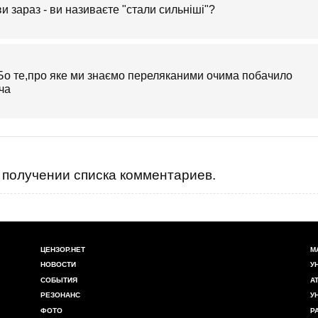
и зараз - ви називаєте "стали сильніші"?
Бо те,про яке ми знаємо переляканими очима побачило
ча
получении списка комментариев.
ЦЕНЗОР.НЕТ
М
НОВОСТИ
У
СОБЫТИЯ
А
РЕЗОНАНС
У
ФОТО
Р