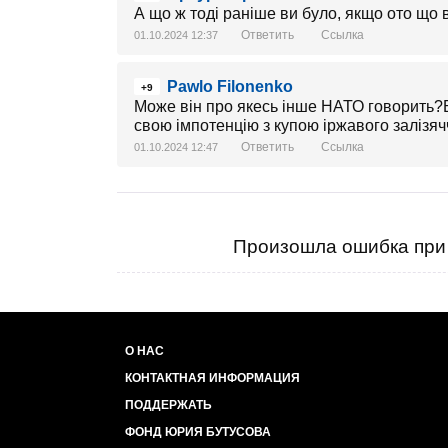
А що ж тоді раніше ви було, якщо ото що в
Ответить
Ссылка
01.10.2024 12:37
Pawlo Filonenko
+9
Може він про якесь інше НАТО говорить?
свою імпотенцію з купою іржавого залізяч
Ответить
Ссылка
01.10.2024 12:47
Произошла ошибка при 
О НАС
КОНТАКТНАЯ ИНФОРМАЦИЯ
ПОДДЕРЖАТЬ
ФОНД ЮРИЯ БУТУСОВА