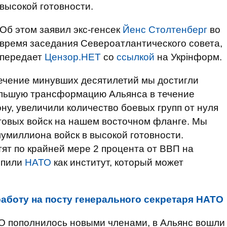
высокой готовности.
Об этом заявил экс-генсек
Йенс Столтенберг
во
время заседания Североатлантического совета,
передает
Цензор.НЕТ
со
ссылкой
на Укрінформ.
 течение минувших десятилетий мы достигли
ольшую трансформацию Альянса в течение
ну, увеличили количество боевых групп от нуля
отовых войск на нашем восточном фланге. Мы
лумиллиона войск в высокой готовности.
тят по крайней мере 2 процента от ВВП на
репили
НАТО
как институт, который может
работу на посту генерального секретаря НАТО
ТО пополнилось новыми членами, в Альянс вошли