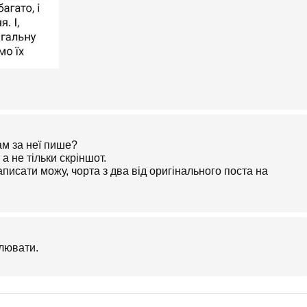
ам за неї пише?
а не тільки скріншот.
писати можу, чорта з два від оригінального поста на
лювати.