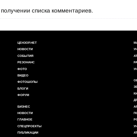
получении списка комментариев.
ЦЕНЗОР.НЕТ
М
НОВОСТИ
У
СОБЫТИЯ
А
РЕЗОНАНС
Р
ФОТО
У
ВИДЕО
О
ФОТОШОПЫ
З
БЛОГИ
К
ФОРУМ
Д
БИЗНЕС
А
НОВОСТИ
П
ГЛАВНОЕ
Р
СПЕЦПРОЕКТЫ
У
ПУБЛИКАЦИИ
А