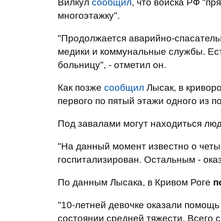
Вилкул
сообщил
, что войска РФ "пр
многоэтажку".
"Продолжается аварийно-спасательн
медики и коммунальные службы. Ес
больницу", - отметил он.
Как позже
сообщил
Лысак, в кривор
первого по пятый этажи одного из п
Под завалами могут находиться люд
"На данный момент известно о четы
госпитализирован. Остальным - оказ
По данным Лысака, в Кривом Роге
п
"10-летней девочке оказали помощь 
состоянии средней тяжести. Всего с