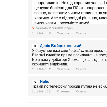
показать весь комментарий
Ответить
Ссылка
11.11.2024 11:26
Деніс Войцеховський
+3
У бєзумной вже свій "офіс" є, який щось т
Взагалі кидайте пряме посилання на пост, 
Бо я вам у дебагері Хрома що завгодно на
скріншоті відрізниш.
Ответить
Ссылка
11.11.2024 11:30
Hulio
+2
Трамп по телефону просив путіна не еска
Ответить
Ссылка
11.11.2024 10:51