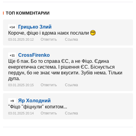
ТОП КОММЕНТАРИИ
Грицько Злий
+14
Короче, фіцю і вдома наюх послали
Ответить
Ссылка
03.01.2025 20:12
CrossFirenko
+11
Ще б пак. Бо то справа ЄС, а не Фіцо. Єдина
енергетична система. І рішення ЄС. Біснується
пердун, бо не знає чим вкусити. Зубів нема. Тільки
дупа.
Ответить
Ссылка
03.01.2025 20:15
Яр Холодний
+9
"Фіцо "фіцнули" копитом...
Ответить
Ссылка
03.01.2025 20:14