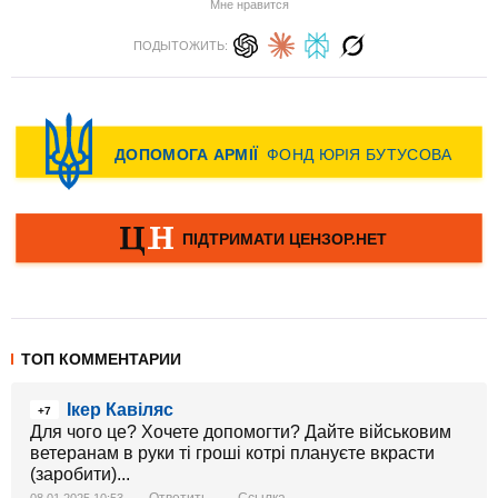
Мне нравится
ПОДЫТОЖИТЬ:
ТОП КОММЕНТАРИИ
Ікер Кавіляс
+7
Для чого це? Хочете допомогти? Дайте військовим
ветеранам в руки ті гроші котрі плануєте вкрасти
(заробити)...