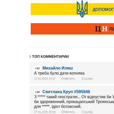
ТОП КОММЕНТАРИИ
Михайло Иляш
+12
А треба було дати копняка
Ответить
Ссылка
27.01.2025 14:47
Светлана Круп #595846
+10
З ***** такий геостратег... От відпустив б
би здоровенний, прокацапський Троянський
для *****. Ідіот ботоксний.
Ответить
Ссылка
27.01.2025 15:06