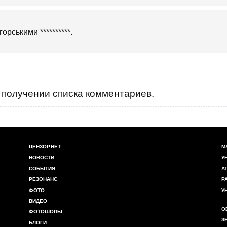
рськими **********.
получении списка комментариев.
ЦЕНЗОР.НЕТ
М
НОВОСТИ
У
СОБЫТИЯ
А
РЕЗОНАНС
Р
ФОТО
У
ВИДЕО
О
ФОТОШОПЫ
З
БЛОГИ