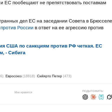
а и ЕС пообещают не препятствовать поставкам
транных дел ЕС на заседании Совета в Брюссел
 против России
в ответ на ее агрессию против
ия США по санкциям против РФ четкая. ЕС
, - Сибига
6)
Евросоюз
(18818)
Сийярто Петер
(473)
ПОДЫТОЖИТЬ:
Мне нравится