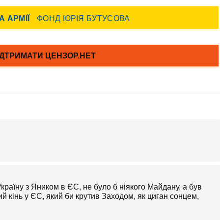
и Україну з Яником в ЄС, не було б ніякого Майдану, а був
 кінь у ЄС, який би крутив Заходом, як циган сонцем,