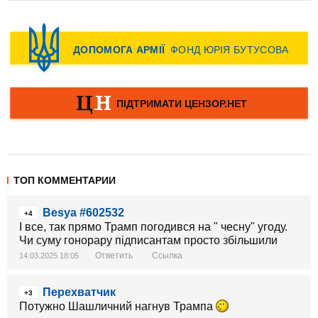
ТОП КОММЕНТАРИИ
Besya #602532
+4
І все, так прямо Трамп погодився на " чесну" угоду.
Чи суму гонорару підписантам просто збільшили
Ответить
Ссылка
14.03.2025 18:05
Перехватчик
+3
Потужно Шашличний нагнув Трампа