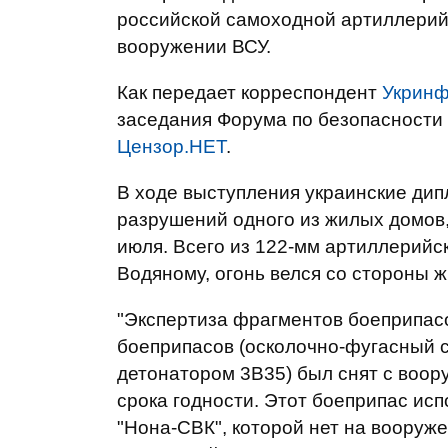
российской самоходной артиллерийс
вооружении ВСУ.
Как передает корреспондент
Укрин
заседания Форума по безопасности
Цензор.НЕТ
.
В ходе выступления украинские д
разрушений одного из жилых домов,
июля. Всего из 122-мм артиллерийс
Водяному, огонь велся со стороны 
"Экспертиза фрагментов боеприпасов
боеприпасов (осколочно-фугасный 
детонатором 3В35) был снят с воор
срока годности. Этот боеприпас ис
"Нона-СВК", которой нет на вооруж