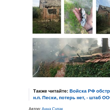
Также читайте:
Войска РФ обстр
н.п. Пески, потерь нет, - штаб О
Автор:
Анна Судак