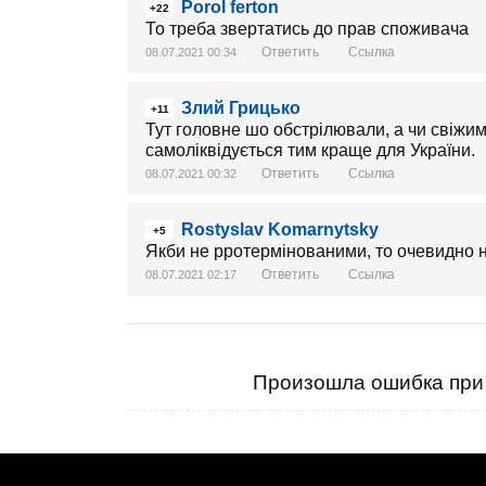
Porol ferton
+22
То треба звертатись до прав споживача
Ответить
Ссылка
08.07.2021 00:34
Злий Грицько
+11
Тут головне шо обстрілювали, а чи свіжи
самоліквідується тим краще для України.
Ответить
Ссылка
08.07.2021 00:32
Rostyslav Komarnytsky
+5
Якби не рротермінованими, то очевидно н
Ответить
Ссылка
08.07.2021 02:17
Произошла ошибка при 