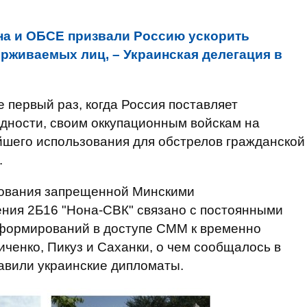
на и ОБСЕ призвали Россию ускорить
рживаемых лиц, – Украинская делегация в
е первый раз, когда Россия поставляет
одности, своим оккупационным войскам на
йшего использования для обстрелов гражданской
.
зования запрещенной Минскими
ния 2Б16 "Нона-СВК" связано с постоянными
формирований в доступе СММ к временно
енко, Пикуз и Саханки, о чем сообщалось в
обавили украинские дипломаты.