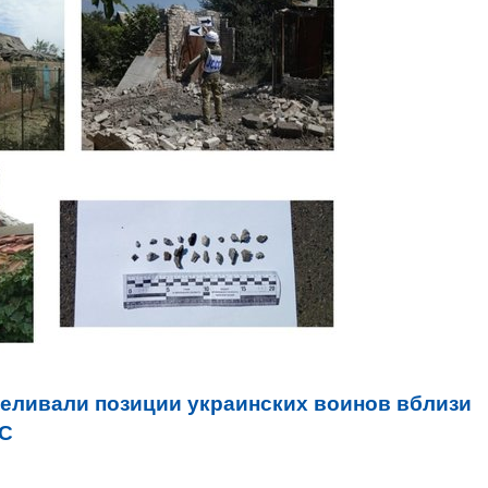
еливали позиции украинских воинов вблизи
ОС