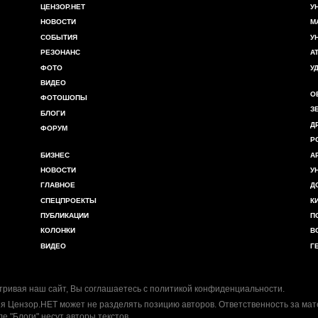
ЦЕНЗОР.НЕТ
У
НОВОСТИ
М
СОБЫТИЯ
У
РЕЗОНАНС
А
ФОТО
У
ВИДЕО
О
ФОТОШОПЫ
З
БЛОГИ
Д
ФОРУМ
Р
БИЗНЕС
А
НОВОСТИ
У
ГЛАВНОЕ
Д
СПЕЦПРОЕКТЫ
К
ПУБЛИКАЦИИ
П
КОЛОНКИ
В
ВИДЕО
Г
ривая наш сайт, Вы соглашаетесь с
политикой конфиденциальности
.
я Цензор.НЕТ может не разделять позицию авторов. Ответственность за ма
ле "Блоги" несут авторы текстов.