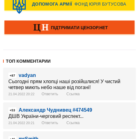
ТОП КОММЕНТАРИИ
vadyan
+87
Сьогодні прям хлопці наші розійшлися! У чистий
четвер миють небо наше від погані!
Ответить
Ссылка
21.04.2022 20:22
Александр Чуднивец #474549
+53
ДШВ України-черговий респект...
Ответить
Ссылка
21.04.2022 20:21
mrSmith