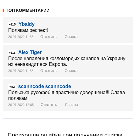
ТОП КОММЕНТАРИИ
Ybaldy
+115
Полякам респект!
Ответить
Ссылка
26.07.2022 11:58
Alex Tiger
+111
После нападения козломордых кацапов на Украину
их ненавидит вся Европа.
Ответить
Ссылка
26.07.2022 11:58
scanncode scanncode
+82
Польська русофобія практично довершена!!! Слава
полякам!
Ответить
Ссылка
26.07.2022 12:05
Произошла ошибка при получении списка