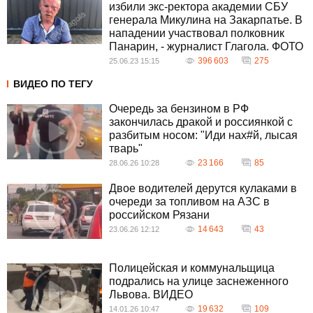
избили экс-ректора академии СБУ
генерала Микулина на Закарпатье. В
нападении участвовал полковник
Панарин, - журналист Глагола. ФОТО
396 603
275
25.06.23 15:15
ВИДЕО ПО ТЕГУ
Очередь за бензином в РФ
закончилась дракой и россиянкой с
разбитым носом: "Иди нах#й, лысая
тварь"
23 166
85
28.06.26 10:28
Двое водителей дерутся кулаками в
очереди за топливом на АЗС в
российском Рязани
14 643
43
23.06.26 12:12
Полицейская и коммунальщица
подрались на улице заснеженного
Львова. ВИДЕО
19 632
109
14.01.26 10:47