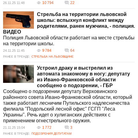
10 794
22
26.11.25 11:48
Стрельба на территории львовской
школы: вспыхнул конфликт между
родителями, ранен мужчина, - полиция.
ВИДЕО
Полиция Львовской области работает на месте стрельбы
на территории школы.
9 784
64
24.11.25 11:45
РАНЕЕ В ТРЕНДЕ:
СТРЕЛЬБА НА ЛЬВОВЩИНЕ
Устроил драку и выстрелил из
автомата знакомому в ногу: депутату
из Ивано-Франковской области
сообщено о подозрении, - ГБР
Сообщено о подозрении депутату Верховинского
районного совета Ивано-Франковской области, который
также работает лесничим Путильского надлесничества
филиала "Подольский лесной офис" ГСГП "Леса
Украины". Речь идет о хулиганских действиях с
применением огнестрельного оружия.
1 772
3
21.11.25 15:04
РАНЕЕ В ТРЕНДЕ:
ПОДОЗРЕНИЯ ДЕПУТАТАМ