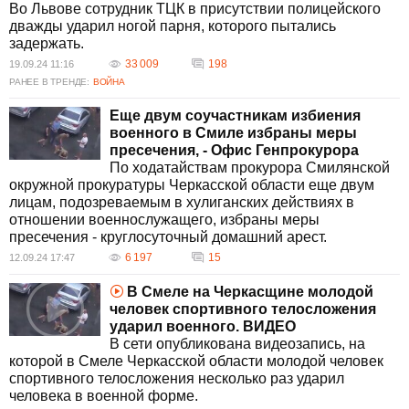
Во Львове сотрудник ТЦК в присутствии полицейского
дважды ударил ногой парня, которого пытались
задержать.
33 009
198
19.09.24 11:16
РАНЕЕ В ТРЕНДЕ:
ВОЙНА
Еще двум соучастникам избиения
военного в Смиле избраны меры
пресечения, - Офис Генпрокурора
По ходатайствам прокурора Смилянской
окружной прокуратуры Черкасской области еще двум
лицам, подозреваемым в хулиганских действиях в
отношении военнослужащего, избраны меры
пресечения - круглосуточный домашний арест.
6 197
15
12.09.24 17:47
В Смеле на Черкасщине молодой
человек спортивного телосложения
ударил военного. ВИДЕО
В сети опубликована видеозапись, на
которой в Смеле Черкасской области молодой человек
спортивного телосложения несколько раз ударил
человека в военной форме.