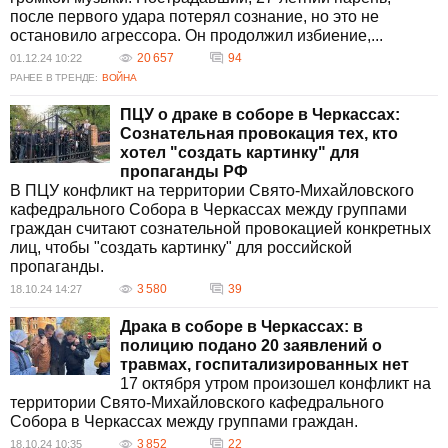
после первого удара потерял сознание, но это не
остановило агрессора. Он продолжил избиение,...
20 657
94
01.12.24 10:22
РАНЕЕ В ТРЕНДЕ:
ВОЙНА
ПЦУ о драке в соборе в Черкассах:
Сознательная провокация тех, кто
хотел "создать картинку" для
пропаганды РФ
В ПЦУ конфликт на территории Свято-Михайловского
кафедрального Собора в Черкассах между группами
граждан считают сознательной провокацией конкретных
лиц, чтобы "создать картинку" для российской
пропаганды.
3 580
39
18.10.24 14:27
Драка в соборе в Черкассах: в
полицию подано 20 заявлений о
травмах, госпитализированных нет
17 октября утром произошел конфликт на
территории Свято-Михайловского кафедрального
Собора в Черкассах между группами граждан.
3 852
22
18.10.24 10:35