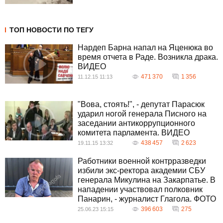
ТОП НОВОСТИ ПО ТЕГУ
Нардеп Барна напал на Яценюка во
время отчета в Раде. Возникла драка.
ВИДЕО
471 370
1 356
11.12.15 11:13
"Вова, стоять!", - депутат Парасюк
ударил ногой генерала Писного на
заседании антикоррупционного
комитета парламента. ВИДЕО
438 457
2 623
19.11.15 13:32
Работники военной контрразведки
избили экс-ректора академии СБУ
генерала Микулина на Закарпатье. В
нападении участвовал полковник
Панарин, - журналист Глагола. ФОТО
396 603
275
25.06.23 15:15