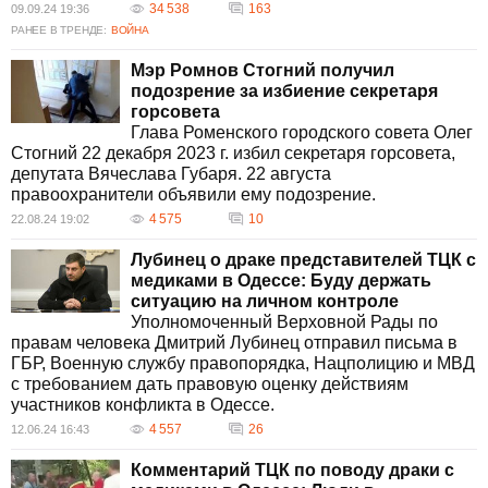
34 538
163
09.09.24 19:36
РАНЕЕ В ТРЕНДЕ:
ВОЙНА
Мэр Ромнов Стогний получил
подозрение за избиение секретаря
горсовета
Глава Роменского городского совета Олег
Стогний 22 декабря 2023 г. избил секретаря горсовета,
депутата Вячеслава Губаря. 22 августа
правоохранители объявили ему подозрение.
4 575
10
22.08.24 19:02
Лубинец о драке представителей ТЦК с
медиками в Одессе: Буду держать
ситуацию на личном контроле
Уполномоченный Верховной Рады по
правам человека Дмитрий Лубинец отправил письма в
ГБР, Военную службу правопорядка, Нацполицию и МВД
с требованием дать правовую оценку действиям
участников конфликта в Одессе.
4 557
26
12.06.24 16:43
Комментарий ТЦК по поводу драки с