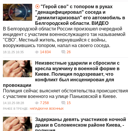
"Герой сво" с топором в руках
"денацифицировал" соседа и
"демилитаризовал" его автомобиль в
Белгородской области. ВИДЕО
В Белгородской области России произошел очередной
инцидент с участием военнослужащего так называемой
"СВО". Местный житель, вернувшийся с войны,
вооружившись топором, напал на своего соседа.
14 834
26
18.11.25 16:35
Неизвестные ударили и сбросили с
кресла мужчину в военной форме в
Киеве. Полиция подозревает, что
конфликт был инсценирован для
провокации
Полиция сейчас выясняет обстоятельства происшествия
с участием военного на улице Паньковской в Киеве.
7 258
15
14.10.25 08:28
РАНЕЕ В ТРЕНДЕ:
НАПАДКИ НА ВОЕННЫХ
Задержаны девять участников ночной
драки в Соломенском районе Киева, -
полиция