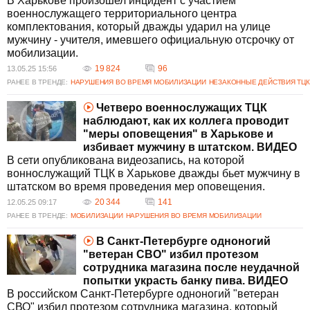
В Харькове произошел инцидент с участием
военнослужащего территориального центра
комплектования, который дважды ударил на улице
мужчину - учителя, имевшего официальную отсрочку от
мобилизации.
19 824
96
13.05.25 15:56
РАНЕЕ В ТРЕНДЕ:
НАРУШЕНИЯ ВО ВРЕМЯ МОБИЛИЗАЦИИ
НЕЗАКОННЫЕ ДЕЙСТВИЯ ТЦК
Четверо военнослужащих ТЦК
наблюдают, как их коллега проводит
"меры оповещения" в Харькове и
избивает мужчину в штатском. ВИДЕО
В сети опубликована видеозапись, на которой
воннослужащий ТЦК в Харькове дважды бьет мужчину в
штатском во время проведения мер оповещения.
20 344
141
12.05.25 09:17
РАНЕЕ В ТРЕНДЕ:
МОБИЛИЗАЦИИ
НАРУШЕНИЯ ВО ВРЕМЯ МОБИЛИЗАЦИИ
В Санкт-Петербурге одноногий
"ветеран СВО" избил протезом
сотрудника магазина после неудачной
попытки украсть банку пива. ВИДЕО
В российском Санкт-Петербурге одноногий "ветеран
СВО" избил протезом сотрудника магазина, который