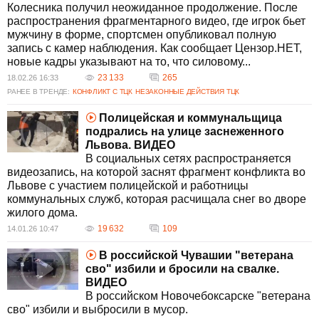
Колесника получил неожиданное продолжение. После
Участие в драке может повлечь за собой
распространения фрагментарного видео, где игрок бьет
административную или уголовную
мужчину в форме, спортсмен опубликовал полную
ответственность в зависимости от тяжести
запись с камер наблюдения. Как сообщает Цензор.НЕТ,
деяния. Наказание может включать штрафы,
новые кадры указывают на то, что силовому...
арест или тюремное заключение, если
23 133
265
18.02.26 16:33
насилие привело к серьезным последствиям
РАНЕЕ В ТРЕНДЕ:
КОНФЛИКТ С ТЦК
НЕЗАКОННЫЕ ДЕЙСТВИЯ ТЦК
для пострадавших.
Полицейская и коммунальщица
подрались на улице заснеженного
Львова. ВИДЕО
В социальных сетях распространяется
видеозапись, на которой заснят фрагмент конфликта во
Львове с участием полицейской и работницы
коммунальных служб, которая расчищала снег во дворе
жилого дома.
19 632
109
14.01.26 10:47
В российской Чувашии "ветерана
сво" избили и бросили на свалке.
ВИДЕО
В российском Новочебоксарске "ветерана
сво" избили и выбросили в мусор.