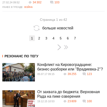
34 302
103
27.02.24 09:52
РАНЕЕ В ТРЕНДЕ:
ВОЙНА
Страница 1 из 42
больше новостей
1
2
3
4
5
6
7
РЕЗОНАНС ПО ТЕГУ
Конфликт на Кировоградщине:
бизнес-разборки или "Врадиевка-2"?
39 255
123
05.07.17 09:15
От захвата до бюджета: Верховная
Рада на пике озверения
23 809
100
19.12.15 10:53