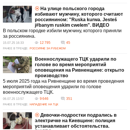
На улице польского города
избивают мужчину, которого считают
россиянином: "Ruska kurwa. Jesteś
j#banym ruskim cwelem". ВИДЕО
В польском городке избили мужчину, которого приняли
за россиянина.
12 795
45
15.07.25 16:33
РАНЕЕ В ТРЕНДЕ:
РОССИЯНЕ ЗА РУБЕЖОМ
Военнослужащего ТЦК ударили по
голове во время мероприятий
оповещения на Ривненщине: открыто
производство
5 июля 2025 года на Ривненщине во время проведения
мероприятий оповещения ударили по голове
военнослужащего ТЦК.
9 646
351
06.07.25 13:57
РАНЕЕ В ТРЕНДЕ:
НАПАДЕНИЕ НА ТЦК
Девочки-подростки подрались в
электричке на Киевщине: полиция
устанавливает обстоятельства.