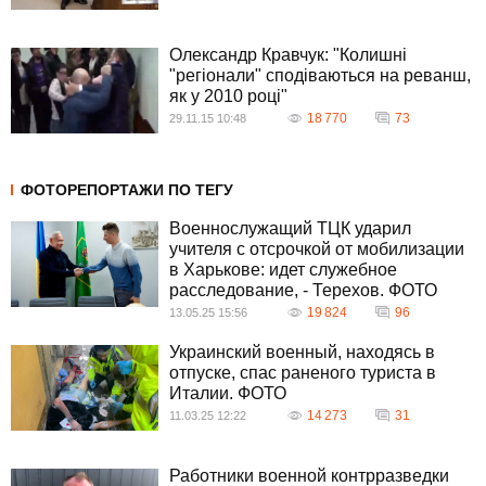
Олександр Кравчук: "Колишні
"регіонали" сподіваються на реванш,
як у 2010 році"
18 770
73
29.11.15 10:48
ФОТОРЕПОРТАЖИ ПО ТЕГУ
Военнослужащий ТЦК ударил
учителя с отсрочкой от мобилизации
в Харькове: идет служебное
расследование, - Терехов. ФОТО
19 824
96
13.05.25 15:56
Украинский военный, находясь в
отпуске, спас раненого туриста в
Италии. ФОТО
14 273
31
11.03.25 12:22
Работники военной контрразведки