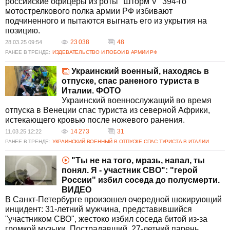
российские офицеры из роты "Шторм V" 394-го
мотострелкового полка армии РФ избивают
подчиненного и пытаются выгнать его из укрытия на
позицию.
23 038
48
28.03.25 09:54
РАНЕЕ В ТРЕНДЕ:
ИЗДЕВАТЕЛЬСТВО И ПОБОИ В АРМИИ РФ
Украинский военный, находясь в
отпуске, спас раненого туриста в
Италии. ФОТО
Украинский военнослужащий во время
отпуска в Венеции спас туриста из северной Африки,
истекающего кровью после ножевого ранения.
14 273
31
11.03.25 12:22
РАНЕЕ В ТРЕНДЕ:
УКРАИНСКИЙ ВОЕННЫЙ В ОТПУСКЕ СПАС ТУРИСТА В ИТАЛИИ
"Ты не на того, мразь, напал, ты
понял. Я - участник СВО": "герой
России" избил соседа до полусмерти.
ВИДЕО
В Санкт-Петербурге произошел очередной шокирующий
инцидент: 31-летний мужчина, представившийся
"участником СВО", жестоко избил соседа битой из-за
громкой музыки. Пострадавший, 27-летний парень,