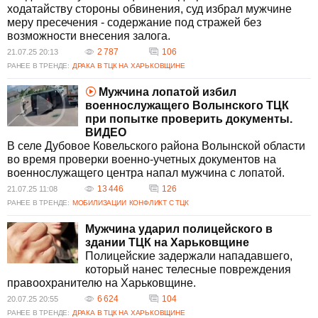
ходатайству стороны обвинения, суд избрал мужчине
меру пресечения - содержание под стражей без
возможности внесения залога.
2 787
106
21.07.25 20:13
РАНЕЕ В ТРЕНДЕ:
ДРАКА В ТЦК НА ХАРЬКОВЩИНЕ
Мужчина лопатой избил
военнослужащего Волынского ТЦК
при попытке проверить документы.
ВИДЕО
В селе Дубовое Ковельского района Волынской области
во время проверки военно-учетных документов на
военнослужащего центра напал мужчина с лопатой.
13 446
126
21.07.25 11:08
РАНЕЕ В ТРЕНДЕ:
МОБИЛИЗАЦИИ
КОНФЛИКТ С ТЦК
Мужчина ударил полицейского в
здании ТЦК на Харьковщине
Полицейские задержали нападавшего,
который нанес телесные повреждения
правоохранителю на Харьковщине.
6 624
104
20.07.25 20:55
РАНЕЕ В ТРЕНДЕ:
ДРАКА В ТЦК НА ХАРЬКОВЩИНЕ