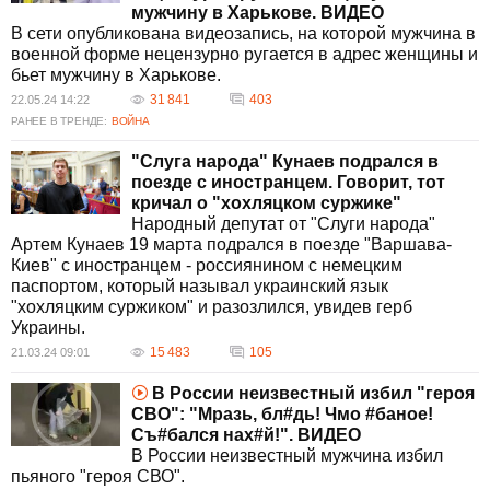
мужчину в Харькове. ВИДЕО
В сети опубликована видеозапись, на которой мужчина в
военной форме нецензурно ругается в адрес женщины и
бьет мужчину в Харькове.
31 841
403
22.05.24 14:22
РАНЕЕ В ТРЕНДЕ:
ВОЙНА
"Слуга народа" Кунаев подрался в
поезде с иностранцем. Говорит, тот
кричал о "хохляцком суржике"
Народный депутат от "Слуги народа"
Артем Кунаев 19 марта подрался в поезде "Варшава-
Киев" с иностранцем - россиянином с немецким
паспортом, который называл украинский язык
"хохляцким суржиком" и разозлился, увидев герб
Украины.
15 483
105
21.03.24 09:01
В России неизвестный избил "героя
СВО": "Мразь, бл#дь! Чмо #баное!
Съ#бался нах#й!". ВИДЕО
В России неизвестный мужчина избил
пьяного "героя СВО".