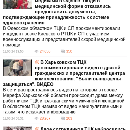
медиками в Одессе: Люди в
медицинской форме отказались
предоставить документы,
подтверждающие принадлежность к системе
здравоохранения
В Одесском областном ТЦК и СП прокомментировали
инцидент возле Киевского РТЦК и СП с участием
военнослужащих и представителей скорой медицинской
помощи.
24 656
350
11.06.24 19:55
В Харьковском ТЦК
прокомментировали видео с дракой
гражданских и представителей центра
комплектования: "Были вынуждены
защищаться". ВИДЕО
В сети распространилось видео на котором в городе
Мерефа Харьковской области происходит драка между
работником ТЦК и гражданскими мужчиной и женщиной.
В областном ТЦК называют видео манипулятивными и
таким, что искажает информацию.
28 267
263
11.06.24 08:31
Двое сотрудников ТЦК набросились