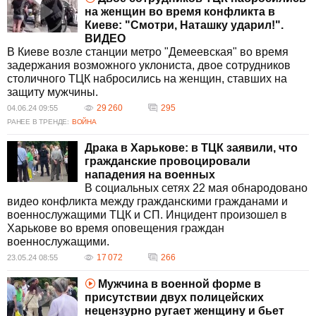
на женщин во время конфликта в
Киеве: "Смотри, Наташку ударил!".
ВИДЕО
В Киеве возле станции метро "Демеевская" во время
задержания возможного уклониста, двое сотрудников
столичного ТЦК набросились на женщин, ставших на
защиту мужчины.
29 260
295
04.06.24 09:55
РАНЕЕ В ТРЕНДЕ:
ВОЙНА
Драка в Харькове: в ТЦК заявили, что
гражданские провоцировали
нападения на военных
В социальных сетях 22 мая обнародовано
видео конфликта между гражданскими гражданами и
военнослужащими ТЦК и СП. Инцидент произошел в
Харькове во время оповещения граждан
военнослужащими.
17 072
266
23.05.24 08:55
Мужчина в военной форме в
присутствии двух полицейских
нецензурно ругает женщину и бьет