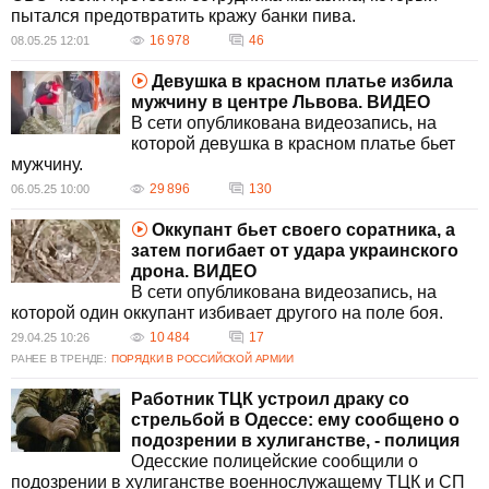
пытался предотвратить кражу банки пива.
16 978
46
08.05.25 12:01
Девушка в красном платье избила
мужчину в центре Львова. ВИДЕО
В сети опубликована видеозапись, на
которой девушка в красном платье бьет
мужчину.
29 896
130
06.05.25 10:00
Оккупант бьет своего соратника, а
затем погибает от удара украинского
дрона. ВИДЕО
В сети опубликована видеозапись, на
которой один оккупант избивает другого на поле боя.
10 484
17
29.04.25 10:26
РАНЕЕ В ТРЕНДЕ:
ПОРЯДКИ В РОССИЙСКОЙ АРМИИ
Работник ТЦК устроил драку со
стрельбой в Одессе: ему сообщено о
подозрении в хулиганстве, - полиция
Одесские полицейские сообщили о
подозрении в хулиганстве военнослужащему ТЦК и СП