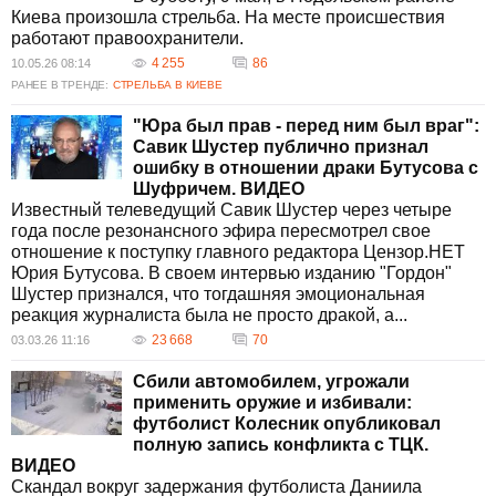
обществе, руководствуясь законами и
Киева произошла стрельба. На месте происшествия
нормативными актами.
работают правоохранители.
Какова роль средств массовой
4 255
86
10.05.26 08:14
информации в освещении драк?
РАНЕЕ В ТРЕНДЕ:
СТРЕЛЬБА В КИЕВЕ
Масс-медиа играют важную роль в
просвещении общества, предоставляя
"Юра был прав - перед ним был враг":
своевременную и объективную информацию.
Савик Шустер публично признал
Однако они должны избегать
ошибку в отношении драки Бутусова с
сенсационализма, чтобы не раздувать
Шуфричем. ВИДЕО
конфликты. Журналистика обязана
Известный телеведущий Савик Шустер через четыре
сосредотачиваться на фактах и их
года после резонансного эфира пересмотрел свое
объективной подаче.
отношение к поступку главного редактора Цензор.НЕТ
Какие меры следует предпринять, чтобы
Юрия Бутусова. В своем интервью изданию "Гордон"
избежать драк?
Шустер признался, что тогдашняя эмоциональная
Для предотвращения драк важна
реакция журналиста была не просто дракой, а...
профилактическая работа: образование,
23 668
70
03.03.26 11:16
общественные кампании по
ненасильственному разрешению конфликтов,
Сбили автомобилем, угрожали
а также создание конструктивного диалога
применить оружие и избивали:
между различными социальными группами.
футболист Колесник опубликовал
Все это способствует снижению уровня
полную запись конфликта с ТЦК.
насилия.
ВИДЕО
Какая ответственность предусмотрена за
Скандал вокруг задержания футболиста Даниила
участие в драке?