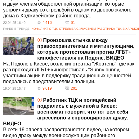
и двум членам общественной организации, которые
устроили драку со стрельбой в одном из дворов жилого
дома в Хаджибейском районе города.
4 416
61
22.04.25 16:40
РАНЕЕ В ТРЕНДЕ:
КОНФЛИКТ С ТЦК
СТРЕЛЬБА С УЧАСТИЕМ РАБОТНИКА ТЦК В ХАРЬКО
Произошла стычка между
правоохранителями и митингующими,
которые протестовали против ЛГБТ+
кинофестиваля на Подоле. ВИДЕО
На Подоле в Киеве, возле кинотеатра "Жовтень", где как
раз проходит ЛГБТ+ кинофестиваль "Sunny bunny,
участники акции в поддержку традиционных ценностей
подрались с представителями полиции.
9 619
201
19.04.25 15:47
Работник ТЦК и полицейский
подрались с мужчиной в Киеве:
военкомат говорит, что тот вел себя
агрессивно и спровоцировал драку.
ВИДЕО
В сети 18 апреля распространяется видео, на котором
видно драку между военнослужащим районного