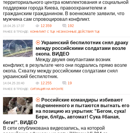
территориального центра комплектования и социальной
поддержки города Киева, правоохранителем и
гражданским гражданином. В военкомате заявили, что
мужчина сам спровоцировал конфликт.
12 359
192
18.04.25 17:37
РАНЕЕ В ТРЕНДЕ:
КОНФЛИКТ С ТЦК
НЕЗАКОННЫЕ ДЕЙСТВИЯ ТЦК
Украинский беспилотник снял драку
между российскими солдатами возле
окопа. ВИДЕО
Между двумя оккупантами возник
конфликт, в результате чего они подрались прямо возле
окопа. Схватку между российскими солдатами снял
украинский беспилотник.
12 255
19
14.04.25 20:40
РАНЕЕ В ТРЕНДЕ:
СИТУАЦИЯ НА ФРОНТЕ
Российские командиры избивают
подчиненного и пытаются выгнать его
на позицию из укрытия: "Бегом, сука!
Бери, бл#дь, автомат! Сука #баная,
беги!". ВИДЕО
В сети опубликована видеозапись, на которой