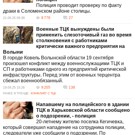
Полиция проводит проверку по факту
драки в Соломенском районе столицы.
8 778
27
21.09.25 09:38
Военные ТЦК вынуждены были
применить слезоточивый газ во время
столкновения с работниками
критически важного предприятия на
Волыни
В городе Ковель Волынской области 19 сентября
произошел конфликт между военнослужащими ТЦК и
СП и работниками одного из предприятий критической
инфраструктуры. Перед этим от военных терцентра
сбежал военнообязанный.
9 205
138
19.09.25 15:26
РАНЕЕ В ТРЕНДЕ:
КОНФЛИКТ С ТЦК
Напавшему на полицейского в здании
ТЦК в Харьковской области сообщено
о подозрении, - полиция
20-летнему жителю поселка Кегичевка,
который совершил нападение на сотрудника полиции,
следователи уже сообщили о подозрении. По