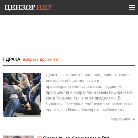
ДРАКА
выбрать другой тег
Драка — это частое явление, привлекающее
внимание общественности и
правоохранительных органов. Недавние
происшествия охарактеризованы инцидентами
как в Украине, так и за ее пределами. В
Чувашии, "ветерана сво" избили и бросили на
свалке, а в Новочебоксарске выбросили в
мусор. Во Львовской школе вспыхнул
подробнее
конфликт между родителями, который привел
к стрельбе и ранению человека. В Ивано-
Франковской области депутату предъявили