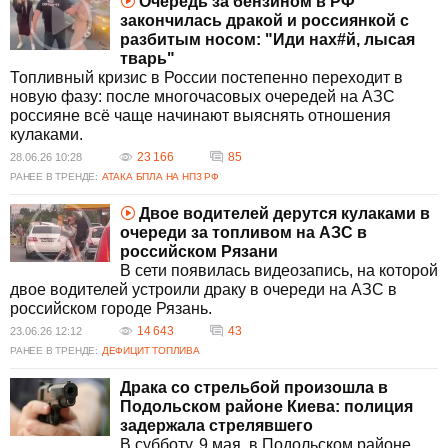
Очередь за бензином в РФ
подозрение в хулиганских действиях с
закончилась дракой и россиянкой с
применением огнестрельного оружия. Эти
разбитым носом: "Иди нах#й, лысая
события подчеркивают повышенный уровень
тварь"
насилия и конфликтов в обществе. Драка, как
Топливный кризис в России постепенно переходит в
и любое проявление насилия, требует
новую фазу: после многочасовых очередей на АЗС
серьезного внимания и адекватного
россияне всё чаще начинают выяснять отношения
реагирования со стороны властей.
кулаками.
Почему уровень конфликтов и драк в
23 166
85
28.06.26 10:28
обществе растет?
РАНЕЕ В ТРЕНДЕ:
АТАКА БПЛА НА НПЗ РФ
Уровень конфликтов может возрасти из-за
социальных, экономических и политических
Двое водителей дерутся кулаками в
проблем. Насилие часто связано с
очереди за топливом на АЗС в
непониманием или неумением решать споры
российском Рязани
мирным путем. Важно работать над
В сети появилась видеозапись, на которой
улучшением коммуникации и создавать
двое водителей устроили драку в очереди на АЗС в
условия для мирного взаимодействия.
российском городе Рязань.
Как реагируют правоохранительные органы
14 643
43
23.06.26 12:12
на драки?
РАНЕЕ В ТРЕНДЕ:
ДЕФИЦИТ ТОПЛИВА
Правоохранительные органы расследуют
инциденты, проводят проверки, задерживают
Драка со стрельбой произошла в
подозреваемых и применяют меры
Подольском районе Киева: полиция
пресечения. Они стремятся обеспечить
задержала стрелявшего
правопорядок и минимизировать насилие в
В субботу, 9 мая, в Подольском районе