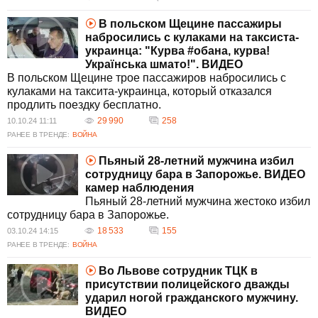
В польском Щецине пассажиры
набросились с кулаками на таксиста-
украинца: "Курва #обана, курва!
Українська шмато!". ВИДЕО
В польском Щецине трое пассажиров набросились с
кулаками на таксита-украинца, который отказался
продлить поездку бесплатно.
29 990
258
10.10.24 11:11
РАНЕЕ В ТРЕНДЕ:
ВОЙНА
Пьяный 28-летний мужчина избил
сотрудницу бара в Запорожье. ВИДЕО
камер наблюдения
Пьяный 28-летний мужчина жестоко избил
сотрудницу бара в Запорожье.
18 533
155
03.10.24 14:15
РАНЕЕ В ТРЕНДЕ:
ВОЙНА
Во Львове сотрудник ТЦК в
присутствии полицейского дважды
ударил ногой гражданского мужчину.
ВИДЕО