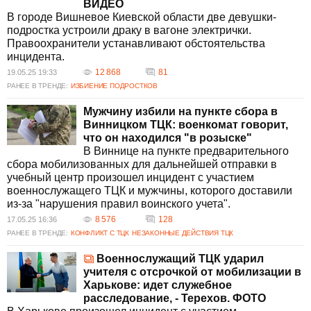
ВИДЕО
В городе Вишневое Киевской области две девушки-
подростка устроили драку в вагоне электрички.
Правоохранители устанавливают обстоятельства
инцидента.
12 868
81
19.05.25 19:33
РАНЕЕ В ТРЕНДЕ:
ИЗБИЕНИЕ ПОДРОСТКОВ
Мужчину избили на пункте сбора в
Винницком ТЦК: военкомат говорит,
что он находился "в розыске"
В Виннице на пункте предварительного
сбора мобилизованных для дальнейшей отправки в
учебный центр произошел инцидент с участием
военнослужащего ТЦК и мужчины, которого доставили
из-за "нарушения правил воинского учета".
8 576
128
17.05.25 16:36
РАНЕЕ В ТРЕНДЕ:
КОНФЛИКТ С ТЦК
НЕЗАКОННЫЕ ДЕЙСТВИЯ ТЦК
Военнослужащий ТЦК ударил
учителя с отсрочкой от мобилизации в
Харькове: идет служебное
расследование, - Терехов. ФОТО