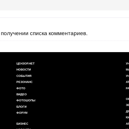
получении списка комментариев.
ЦЕНЗОР.НЕТ
У
НОВОСТИ
М
СОБЫТИЯ
У
РЕЗОНАНС
А
ФОТО
Р
ВИДЕО
О
ФОТОШОПЫ
З
БЛОГИ
Д
ФОРУМ
К
БИЗНЕС
А