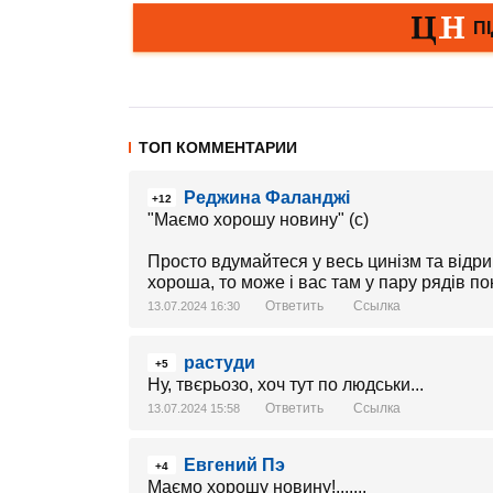
ТОП КОММЕНТАРИИ
Реджина Фаланджі
+12
"Маємо хорошу новину" (с)
Просто вдумайтеся у весь цинізм та відри
хороша, то може і вас там у пару рядів по
Ответить
Ссылка
13.07.2024 16:30
растуди
+5
Ну, твєрьозо, хоч тут по людськи...
Ответить
Ссылка
13.07.2024 15:58
Евгений Пэ
+4
Маємо хорошу новину!.......