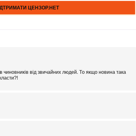
в чиновників від звичайних людей. То якщо новина така
класти?!