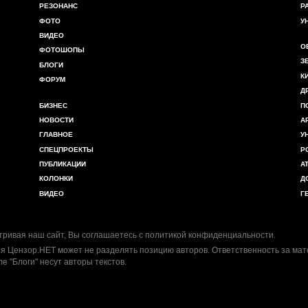
РЕЗОНАНС
Р
ФОТО
У
ВИДЕО
О
ФОТОШОПЫ
З
БЛОГИ
К
ФОРУМ
Д
БИЗНЕС
П
НОВОСТИ
А
ГЛАВНОЕ
У
СПЕЦПРОЕКТЫ
Р
ПУБЛИКАЦИИ
А
КОЛОНКИ
Д
ВИДЕО
Г
ривая наш сайт, Вы соглашаетесь с
политикой конфиденциальности
.
я Цензор.НЕТ может не разделять позицию авторов. Ответственность за ма
ле "Блоги" несут авторы текстов.