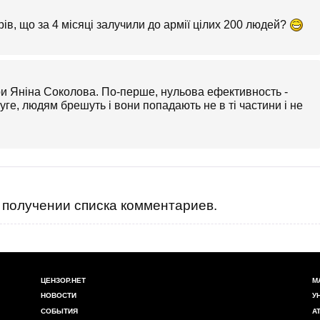
ів, що за 4 місяці залучили до армії цілих 200 людей?
три Яніна Соколова. По-перше, нульова ефективность -
руге, людям брешуть і вони попадають не в ті частини і не
получении списка комментариев.
ЦЕНЗОР.НЕТ
М
НОВОСТИ
У
СОБЫТИЯ
А