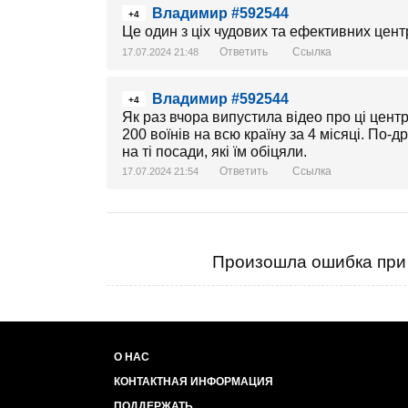
Владимир #592544
+4
Це один з ціх чудових та ефективних центр
Ответить
Ссылка
17.07.2024 21:48
Владимир #592544
+4
Як раз вчора випустила відео про ці цен
200 воїнів на всю країну за 4 місяці. По-д
на ті посади, які їм обіцяли.
Ответить
Ссылка
17.07.2024 21:54
Произошла ошибка при 
О НАС
КОНТАКТНАЯ ИНФОРМАЦИЯ
ПОДДЕРЖАТЬ