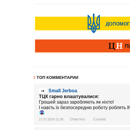
ТОП КОММЕНТАРИИ
Small Jerboa
+8
ТЦК гарно влаштувалися:
Грошей зараз заробляють як ніхто!
І навіть їх безпосередню роботу роблять І
Ответить
Ссылка
17.07.2024 21:38