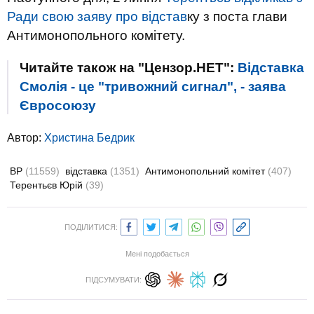
Ради свою заяву про відстав
ку з поста глави
Антимонопольного комітету.
Читайте також на "Цензор.НЕТ":
Відставка
Смолія - ​​це "тривожний сигнал", - заява
Євросоюзу
Автор:
Христина Бедрик
ВР
(11559)
відставка
(1351)
Антимонопольний комітет
(407)
Терентьєв Юрій
(39)
ПОДІЛИТИСЯ:
Мені подобається
ПІДСУМУВАТИ: