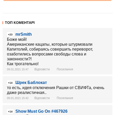
ТОП КОМЕНТАРІ
mrSmith
+23
Боже мой!
Американские кацапы, которые штурмовали
Капитолий, собираясь совершить переворот,
озаботились вопросами свободы слова и
законности?!
Как трогательно!
Відповісти
Посилання
09.01.2021 15:47
Шрек Баблокат
+14
то есть, идея отключения Рашки от СВИФТа, очень
даже реалистичная..
Відповісти
Посилання
09.01.2021 15:42
Show Must Go On #467926
+14