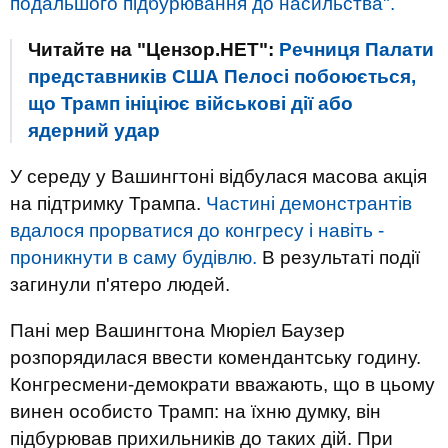
подальшого підбурювання до насильства".
Читайте на "Цензор.НЕТ":
Речниця Палати
представників США Пелосі побоюється,
що Трамп ініціює військові дії або
ядерний удар
У середу у Вашингтоні відбулася масова акція
на підтримку Трампа.
Частині демонстрантів
вдалося прорватися до конгресу і навіть -
проникнути в саму будівлю.
В результаті події
загинули п'ятеро людей.
Пані мер Вашингтона Мюріел Баузер
розпорядилася ввести комендантську годину.
Конгресмени-демократи вважають, що в цьому
винен особисто Трамп: на їхню думку, він
підбурював прихильників до таких дій. При