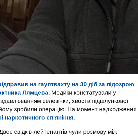
відправив на гауптвахту на 30 діб за підозрою
рактника Лямцева
. Медики констатували у
здавлюванням селезінки, хвоста підшлункової
и, йому зробили операцію. На момент надходження
і наркотичного сп'яніння.
Двоє свідків-лейтенантів чули розмову між