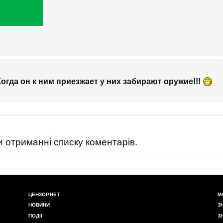
огда он к ним приезжает у них забирают оружие!!!
 отриманні списку коментарів.
ЦЕНЗОР.НЕТ
М
НОВИНИ
З
ПОДІЇ
З