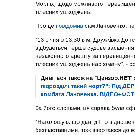
Морпіх) щодо можливого перевищенн
тілесних ушкоджень.
Про це
повідомив
сам Лановенко, п
"13 січня о 13.30 в м. Дружківка Дон
відбудеться перше судове засідання 
незаконного арешту за перевищення
тілесних ушкоджень наркоману", - ро
Дивіться також на "Цензор.НЕТ"
підрозділі такий чорт?": Під Д
комбата Лановенка. ВІДЕО+ФО
За його словами, ця справа була сф
"Наголошую, що дані дії по відноше
безпідставними, тож звертаюся до ко