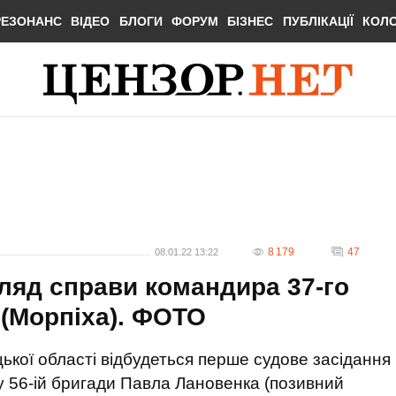
РЕЗОНАНС
ВІДЕО
БЛОГИ
ФОРУМ
БІЗНЕС
ПУБЛІКАЦІЇ
КОЛ
8 179
47
08.01.22 13:22
гляд справи командира 37-го
(Морпіха). ФОТО
ецької області відбудеться перше судове засідання
у 56-ій бригади Павла Лановенка (позивний