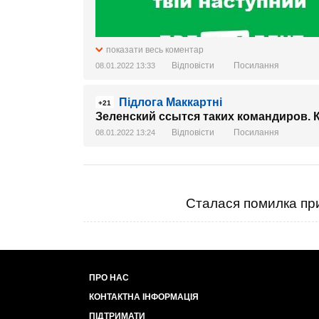
показати весь коментар
Відповісти
Посилання
08.01.2022 13:33
Підлога Маккартні
+21
Зеленский ссытся таких командиров. К
Відповісти
Посилання
08.01.2022 13:24
Сталася помилка при
ПРО НАС
КОНТАКТНА ІНФОРМАЦІЯ
ПІДТРИМАТИ