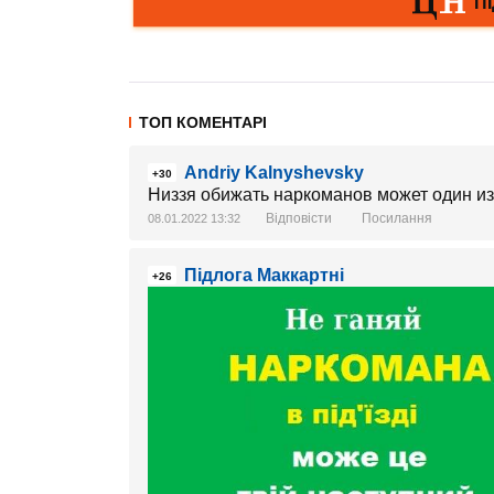
ТОП КОМЕНТАРІ
Andriy Kalnyshevsky
+30
Низзя обижать наркоманов может один из
Відповісти
Посилання
08.01.2022 13:32
Підлога Маккартні
+26