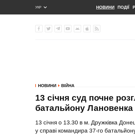
НОВИНИ
ПОДІЇ
УКР
ENG
РУС
НОВИНИ
ВІЙНА
13 січня суд почне роз
батальйону Лановенка 
13 січня о 13.30 в м. Дружківка Дон
у справі командира 37-го батальйон