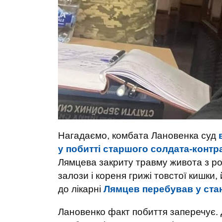
Нагадаємо, комбата Лановенка суд
у побитті старшого солдата-конт
Лямцева закриту травму живота з ро
залози і кореня грижі товстої кишк
до лікарні
Лямцев перебував у стан
Лановенко факт побиття заперечує. 