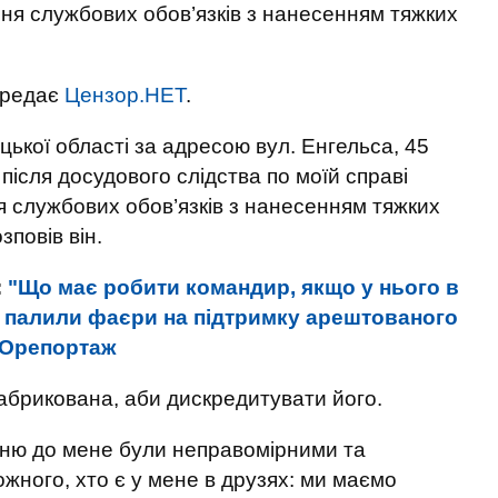
я службових обов’язків з нанесенням тяжких
ередає
Цензор.НЕТ
.
ецької області за адресою вул. Енгельса, 45
після досудового слідства по моїй справі
 службових обов’язків з нанесенням тяжких
зповів він.
:
"Що має робити командир, якщо у нього в
БР палили фаєри на підтримку арештованого
ТОрепортаж
абрикована, аби дискредитувати його.
нню до мене були неправомірними та
жного, хто є у мене в друзях: ми маємо