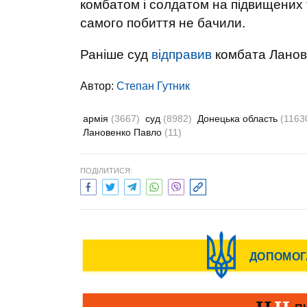
комбатом і солдатом на підвищених то
самого побиття не бачили.
Раніше суд
відправив
комбата Ланове
Автор:
Степан Гутник
армія
(3667)
суд
(8982)
Донецька область
(1163
Лановенко Павло
(11)
ПОДІЛИТИСЯ: