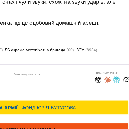
нах і чули звуки, схожі на звуки ударів, але
нка під цілодобовий домашній арешт.
0)
56 окрема мотопіхотна бригада
(60)
ЗСУ
(8954)
ПІДСУМУВАТИ:
Мені подобається