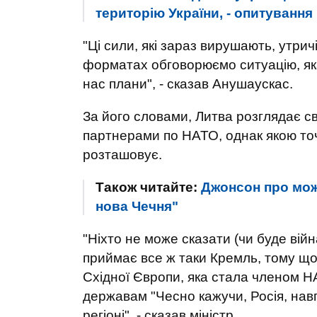
територію України, - опитування
"Ці сили, які зараз вирушають, утричі
форматах обговорюємо ситуацію, яка
нас плани", - сказав Анушаускас.
За його словами, Литва розглядає с
партнерами по НАТО, однак якою точн
розташовує.
Також читайте:
Джонсон про мож
нова Чечня"
"Ніхто не може сказати (чи буде війн
приймає все ж таки Кремль, тому що
Східної Європи, яка стала членом НА
державам "Чесно кажучи, Росія, нав
регіоні", - сказав міністр.