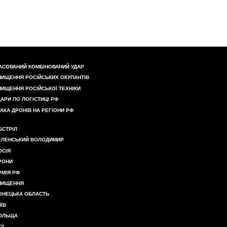
АСОВАНИЙ КОМБІНОВАНИЙ УДАР
НИЩЕННЯ РОСІЙСЬКИХ ОКУПАНТІВ
НИЩЕННЯ РОСІЙСЬКОЇ ТЕХНІКИ
ДАРИ ПО ЛОГІСТИЦІ РФ
ТАКА ДРОНІВ НА РЕГІОНИ РФ
БСТРІЛ
ЕЛЕНСЬКИЙ ВОЛОДИМИР
ОСІЯ
РОНИ
РМІЯ РФ
НИЩЕННЯ
ОНЕЦЬКА ОБЛАСТЬ
ИЇВ
ОЛЬЩА
СУ