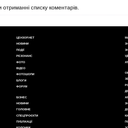
 отриманні списку коментарів.
ЦЕНЗОР.НЕТ
М
НОВИНИ
З
ПОДІЇ
З
РЕЗОНАНС
У
ФОТО
А
ВІДЕО
О
ФОТОШОПИ
З
БЛОГИ
Р
ФОРУМ
Д
БІЗНЕС
А
НОВИНИ
З
ГОЛОВНЕ
Д
СПЕЦПРОЄКТИ
К
ПУБЛІКАЦІЇ
П
КОЛОНКИ
З