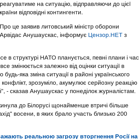
реагуватиме на ситуацію, відправляючи до цієї
країни відповідні контингенти.
Про це заявив литовський міністр оборони
Арвідас Анушаускас, інформує
Цензор.НЕТ
з
се в структурі НАТО планується, певні плани і час
 все змінюється залежно від оцінки ситуації в
о будь-яка зміна ситуації в районі українського
 конфлікт, зрозуміло, акумулює серйозну реакцію
", - сказав Анушаускас у понеділок журналістам.
екинула до Білорусі щонайменше втричі більше
ахід" восени, в яких брало участь близько 200
важають реальною загрозу вторгнення Росії на