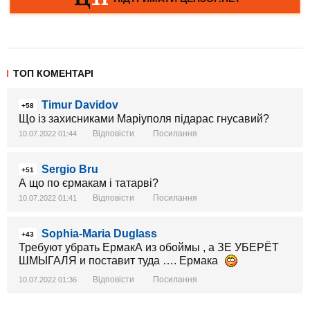
ТОП КОМЕНТАРІ
Timur Davidov
+58
Що із захисниками Маріуполя підарас гнусавий?
Відповісти
Посилання
10.07.2022 01:44
Sergio Bru
+51
А що по єрмакам і татарві?
Відповісти
Посилання
10.07.2022 01:41
Sophia-Maria Duglass
+43
Требуют убрать ЕрмакА из обоймы , а ЗЕ УБЕРЁТ
ШМЫГАЛЯ и поставит туда …. Ермака
Відповісти
Посилання
10.07.2022 01:36