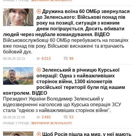
РАНІШЕ У ТРЕНДІ:
ЗВЕРНЕННЯ ЗЕЛЕНСЬКОГО
Дружина воїна 60 ОМБр звернулася
до Зеленського: Військові понад пів
року на позиції, ситуація з кожним
днем погіршується. Досить вбивати
людей через недбале командування. ВIДЕО
Військовослужбовці 60 ОМБр перебувають на позиціях
вже понад пів року. Військові виснажені та втрачають
бойовий дух.
6 013
99
06.08.25 23:13
Зеленський в річницю Курської
операції: Одна з найважливіших
сторінок війни, 1300 кілометрів
російської території були під нашим
контролем. ВIДЕО
Президент України Володимир Зеленський у
відеозверненні наголосив що Курська операція ЗСУ
стала "однією з найважливіших сторінок війни".
3 493
53
06.08.25 21:08
РАНІШЕ У ТРЕНДІ:
ЗВЕРНЕННЯ ЗЕЛЕНСЬКОГО
Щоб Росія пішла на мир, у неї мають