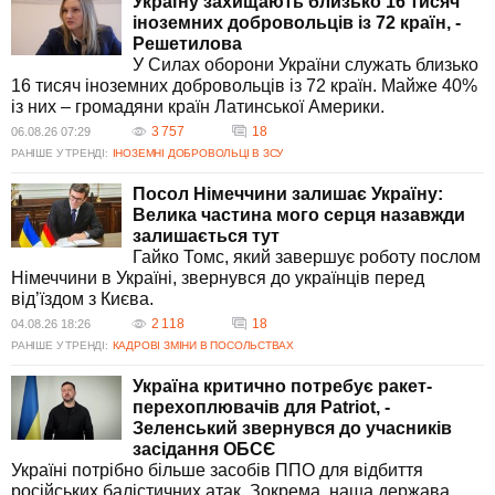
Яка реакція Міноборони на звернення родини Кирила Тлявова?
Україну захищають близько 16 тисяч
Міністерство оборони вивчає звернення родини вбитого Кирила
іноземних добровольців із 72 країн, -
Тлявова щодо скасування мобілізації обвинуваченого Івана
Решетилова
Приходька. Поки що деталі реакції не розголошено, але питання
У Силах оборони України служать близько
привернуло увагу громадськості. Справедливість у цій резонансній
16 тисяч іноземних добровольців із 72 країн. Майже 40%
справі є ключовою вимогою родини та суспільства.
із них – громадяни країн Латинської Америки.
Яка кількість ракет потрібна Україні для оборони?
3 757
18
06.08.26 07:29
Україні потрібно щонайменше 300 антибалістичних ракет для
РАНІШЕ У ТРЕНДІ:
ІНОЗЕМНІ ДОБРОВОЛЬЦІ В ЗСУ
забезпечення захисту під час зимового періоду. Президент
Зеленський підкреслив нагальність цієї потреби у зв'язку з можливою
Посол Німеччини залишає Україну:
ескалацією російських атак, особливо в умовах енергетичних
Велика частина мого серця назавжди
викликів, з якими стикається країна.
залишається тут
Чому Зеленський просить саме 300 антибалістичних ракет?
Гайко Томс, який завершує роботу послом
Запит на 300 антибалістичних ракет відображає оцінку оборонної
Німеччини в Україні, звернувся до українців перед
потреби з боку України на найближчий опалювальний сезон. Ця
від’їздом з Києва.
чисельність базується на прогнозах можливих атак і необхідності
2 118
18
04.08.26 18:26
гарантування безпеки ключових об'єктів інфраструктури в умовах
РАНІШЕ У ТРЕНДІ:
КАДРОВІ ЗМІНИ В ПОСОЛЬСТВАХ
війни.
Як міжнародні партнери реагують на звернення України?
Україна критично потребує ракет-
Міжнародні партнери продовжують висловлювати підтримку Україні,
перехоплювачів для Patriot, -
проте питання забезпечення 300 ракет потребує детальних
Зеленський звернувся до учасників
обговорень. Запити на допомогу в енергетичній сфері та обороні
засідання ОБСЄ
залишаються предметом інтенсивних дипломатичних переговорів, які
Україні потрібно більше засобів ППО для відбиття
є критичними для безпеки країни.
російських балістичних атак. Зокрема, наша держава