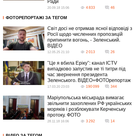
Ради
4 833
46
20.09.18 15:06
ФОТОРЕПОРТАЖІ ЗА ТЕГОМ
Світ досі не отримав ясної відповіді з
Росії щодо численних пропозицій
припинити вогонь, - Зеленський.
ВIДЕО
2 013
26
12.05.25 21:10
"Це я вбила Еріку": канал ICTV
випадково запустив не ті титри під
час звернення президента
Зеленського. ВІДЕО+ФОТОрепортаж
190 099
344
17.03.20 23:03
Маріупольська міськрада вимагає
звільнити захоплених РФ українських
моряків і розблокувати Керченську
протоку. ФОТО
3 292
14
28.11.18 16:06
ВІДЕО ЗА ТЕГОМ