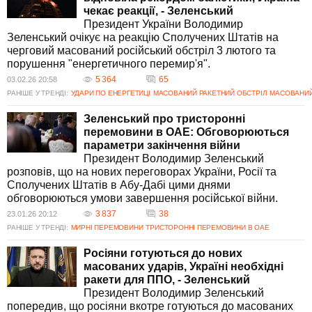
чекає реакції, - Зеленський
Президент України Володимир
Зеленський очікує на реакцію Сполучених Штатів на
черговий масований російський обстріл 3 лютого та
порушення "енергетичного перемир'я".
5 364
65
03.02.26 20:58
РАНІШЕ У ТРЕНДІ:
УДАРИ ПО ЕНЕРГЕТИЦІ
МАСОВАНИЙ РАКЕТНИЙ ОБСТРІЛ
МАСОВАНИЙ
Зеленський про тристоронні
перемовини в ОАЕ: Обговорюються
параметри закінчення війни
Президент Володимир Зеленський
розповів, що на нових переговорах України, Росії та
Сполучених Штатів в Абу-Дабі цими днями
обговорюються умови завершення російської війни.
3 837
38
23.01.26 20:12
РАНІШЕ У ТРЕНДІ:
МИРНІ ПЕРЕМОВИНИ
ТРИСТОРОННІ ПЕРЕМОВИНИ В ОАЕ
Росіяни готуються до нових
масованих ударів, Україні необхідні
ракети для ППО, - Зеленський
Президент Володимир Зеленський
попередив, що росіяни вкотре готуються до масованих