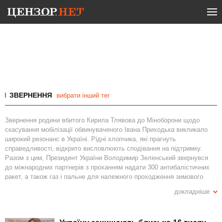
ЗВЕРНЕННЯ
вибрати інший тег
Звернення родини вбитого Кирила Тлявова до Міноборони щодо
скасування мобілізації обвинуваченого Івана Приходька викликало
широкий резонанс в Україні. Рідні хлопчика, які прагнуть
справедливості, відкрито висловлюють сподівання на підтримку.
Разом з цим, Президент України Володимир Зеленський звернувся
до міжнародних партнерів з проханням надати 300 антибалістичних
ракет, а також газ і пальне для належного проходження зимового
періоду. Ці два звернення відображають нагальні потреби України у
докладніше
захисті та правосудді, особливо на фоні триваючої війни та
економічного тиску.