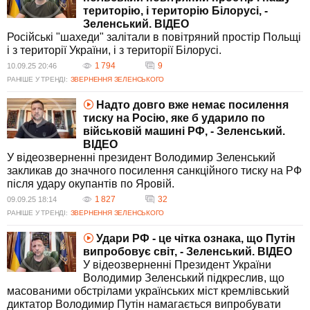
територію, і територію Білорусі, -
Зеленський. ВIДЕО
Російські "шахеди" залітали в повітряний простір Польщі
і з території України, і з території Білорусі.
1 794
9
10.09.25 20:46
РАНІШЕ У ТРЕНДІ:
ЗВЕРНЕННЯ ЗЕЛЕНСЬКОГО
Надто довго вже немає посилення
тиску на Росію, яке б ударило по
військовій машині РФ, - Зеленський.
ВIДЕО
У відеозверненні президент Володимир Зеленський
закликав до значного посилення санкційного тиску на РФ
після удару окупантів по Яровій.
1 827
32
09.09.25 18:14
РАНІШЕ У ТРЕНДІ:
ЗВЕРНЕННЯ ЗЕЛЕНСЬКОГО
Удари РФ - це чітка ознака, що Путін
випробовує світ, - Зеленський. ВIДЕО
У відеозверненні Президент України
Володимир Зеленський підкреслив, що
масованими обстрілами українських міст кремлівський
диктатор Володимир Путін намагається випробувати