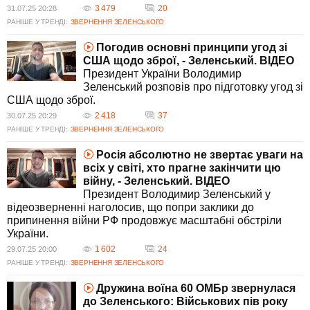
3 479
20
31.07.25 20:28
РАНІШЕ У ТРЕНДІ:
ЗВЕРНЕННЯ ЗЕЛЕНСЬКОГО
Погодив основні принципи угод зі
США щодо зброї, - Зеленський. ВIДЕО
Президент України Володимир
Зеленський розповів про підготовку угод зі
США щодо зброї.
2 418
37
30.07.25 20:29
РАНІШЕ У ТРЕНДІ:
ЗВЕРНЕННЯ ЗЕЛЕНСЬКОГО
Росія абсолютно не звертає уваги на
всіх у світі, хто прагне закінчити цю
війну, - Зеленський. ВIДЕО
Президент Володимир Зеленський у
відеозверненні наголосив, що попри заклики до
припинення війни РФ продовжує масштабні обстріли
України.
1 602
24
29.07.25 20:00
РАНІШЕ У ТРЕНДІ:
ЗВЕРНЕННЯ ЗЕЛЕНСЬКОГО
Дружина воїна 60 ОМБр звернулася
до Зеленського: Військових пів року