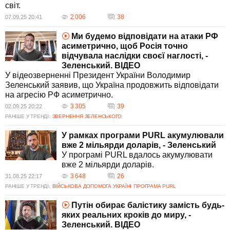
світ.
2 006
38
07.09.25 20:41
Ми будемо відповідати на атаки РФ
асиметрично, щоб Росія точно
відчувала наслідки своєї наглості, -
Зеленський. ВIДЕО
У відеозверненні Президент України Володимир
Зеленський заявив, що Україна продовжить відповідати
на агресію РФ асиметрично.
3 305
39
02.09.25 20:22
РАНІШЕ У ТРЕНДІ:
ЗВЕРНЕННЯ ЗЕЛЕНСЬКОГО
У рамках програми PURL акумулювали
вже 2 мільярди доларів, - Зеленський
У програмі PURL вдалось акумулювати
вже 2 мільярди доларів.
3 648
26
31.08.25 22:17
РАНІШЕ У ТРЕНДІ:
ВІЙСЬКОВА ДОПОМОГА УКРАЇНІ
ПРОГРАМА PURL
Путін обирає балістику замість будь-
яких реальних кроків до миру, -
Зеленський. ВIДЕО