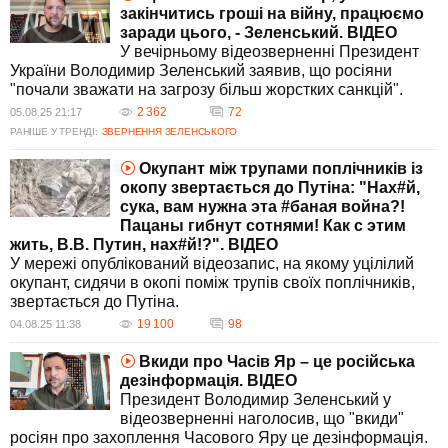
закінчитись гроші на війну, працюємо
заради цього, - Зеленський. ВIДЕО
У вечірньому відеозверненні Президент
України Володимир Зеленський заявив, що росіяни
"почали зважати на загрозу більш жорстких санкцій".
2 362
72
05.08.25 21:17
РАНІШЕ У ТРЕНДІ:
ЗВЕРНЕННЯ ЗЕЛЕНСЬКОГО
Окупант між трупами поплічників із
окопу звертається до Путіна: "Нах#й,
сука, вам нужна эта #баная война?!
Пацаны гибнут сотнями! Как с этим
жить, В.В. Путин, нах#й!?". ВIДЕО
У мережі опублікований відеозапис, на якому уцілілий
окупант, сидячи в окопі поміж трупів своїх поплічників,
звертається до Путіна.
19 100
98
04.08.25 11:38
Вкиди про Часів Яр – це російська
дезінформація. ВIДЕО
Президент Володимир Зеленський у
відеозверненні наголосив, що "вкиди"
росіян про захоплення Часового Яру це дезінформація.