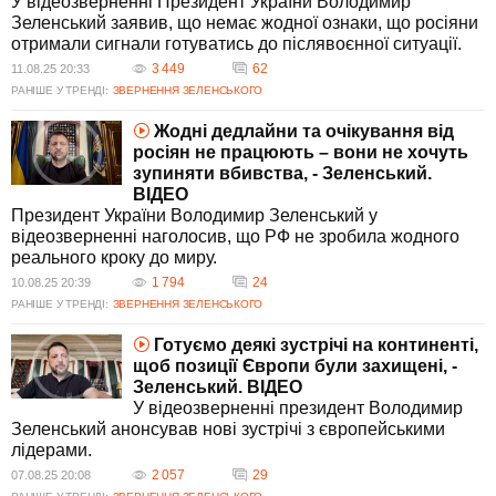
У відеозверненні Президент України Володимир
Зеленський заявив, що немає жодної ознаки, що росіяни
отримали сигнали готуватись до післявоєнної ситуації.
3 449
62
11.08.25 20:33
РАНІШЕ У ТРЕНДІ:
ЗВЕРНЕННЯ ЗЕЛЕНСЬКОГО
Жодні дедлайни та очікування від
росіян не працюють – вони не хочуть
зупиняти вбивства, - Зеленський.
ВIДЕО
Президент України Володимир Зеленський у
відеозверненні наголосив, що РФ не зробила жодного
реального кроку до миру.
1 794
24
10.08.25 20:39
РАНІШЕ У ТРЕНДІ:
ЗВЕРНЕННЯ ЗЕЛЕНСЬКОГО
Готуємо деякі зустрічі на континенті,
щоб позиції Європи були захищені, -
Зеленський. ВIДЕО
У відеозверненні президент Володимир
Зеленський анонсував нові зустрічі з європейськими
лідерами.
2 057
29
07.08.25 20:08