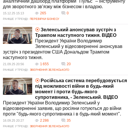
аналітичний дашборд платформи "Пульс" ‒ інструменту
для зворотного зв’язку між бізнесом і владою.
265
0
15.12.25 15:13
РАНІШЕ У ТРЕНДІ:
ПЕРЕВІРКИ БІЗНЕСУ
Зеленський анонсував зустріч з
Трампом наступного тижня. ВIДЕО
Президент України Володимир
Зеленський у відеозверненні анонсував
зустріч з президентом США Дональдом Трампом
наступного тижня.
1 655
20
21.09.25 20:56
РАНІШЕ У ТРЕНДІ:
ЗВЕРНЕННЯ ЗЕЛЕНСЬКОГО
Російська система перебудовується
під можливості війни в будь-який
момент і проти будь-якого
супротивника, - Зеленський. ВIДЕО
Президент України Володимир Зеленський у
відеозверненні заявив, що росіяни готуються до війни
проти "будь-якого супротивника і в будь-який момент".
2 286
35
16.09.25 20:27
РАНІШЕ У ТРЕНДІ:
ЗВЕРНЕННЯ ЗЕЛЕНСЬКОГО