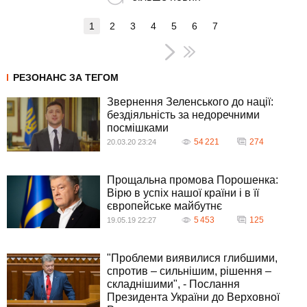
1
2
3
4
5
6
7
РЕЗОНАНС ЗА ТЕГОМ
Звернення Зеленського до нації:
бездіяльність за недоречними
посмішками
54 221
274
20.03.20 23:24
Прощальна промова Порошенка:
Вірю в успіх нашої країни і в її
європейське майбутнє
5 453
125
19.05.19 22:27
"Проблеми виявилися глибшими,
спротив – сильнішим, рішення –
складнішими", - Послання
Президента України до Верховної