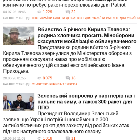
Який вплив може мати рішення про мобілізацію обвинуваченого
критично потребує ракет-перехоплювачів для Patriot.
на справу Терявова?
1 229
22
04.07.26 19:46
Рішення щодо мобілізації обвинуваченого Івана Приходька може
РАНІШЕ У ТРЕНДІ:
ППО УКРАЇНИ
РАКЕТИ ДО PATRIOT ДЛЯ УКРАЇНИ
PATRIOT ДЛЯ УКРАЇНИ
вплинути на розгляд справи вбитого Кирила Тлявова. Родина
побоюється, що це утруднить забезпечення правосуддя, оскільки
Вбивство 5-річного Кирила Тлявова:
мобілізація може ускладнити доступ до процесуальній
родина хлопчика просить Міноборони
справедливості та свідків. Водночас ця тема активно обговорюється
скасувати мобілізацію обвинуваченого
у суспільстві та може мати широкі правові наслідки.
Представники родини вбитого 5-річного
Кирила Тлявова звернулися до Міністерства оборони з
проханням скасувати наказ про мобілізацію
обвинуваченого у цій справі експоліцейського Івана
Приходька.
8 075
18
20.06.26 01:55
РАНІШЕ У ТРЕНДІ:
УБИВСТВО КИРИЛА ТЛЯВОВА
Зеленський попросив у партнерів газ і
пальне на зиму, а також 300 ракет для
ППО
Президент Володимир Зеленський
заявив, що Україні потрібні щонайменше 300
антибалістичних ракет для захисту від російських атак
під час наступного опалювального сезону.
1 018
11
19.06.26 11:09