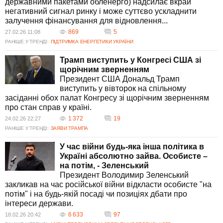
державними пакетами обленерго) надсилає вкрай
негативний сигнал ринку і може суттєво ускладнити
залучення фінансування для відновлення...
869
5
27.02.26 11:08
РАНІШЕ У ТРЕНДІ:
ПІДТРИМКА ЕНЕРГЕТИКИ УКРАЇНИ
Трамп виступить у Конгресі США зі
щорічним зверненням
Президент США Дональд Трамп
виступить у вівторок на спільному
засіданні обох палат Конгресу зі щорічним зверненням
про стан справ у країні.
1 372
19
24.02.26 22:27
РАНІШЕ У ТРЕНДІ:
ЗАЯВИ ТРАМПА
У час війни будь-яка інша політика в
Україні абсолютно зайва. Особисте –
на потім, - Зеленський
Президент Володимир Зеленський
закликав на час російської війни відкласти особисте "на
потім" і на будь-якій посаді чи позиціях дбати про
інтереси держави.
6 633
97
18.02.26 20:42