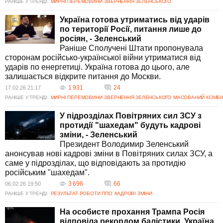
РАНІШЕ У ТРЕНДІ:
МИРНІ ПЕРЕМОВИНИ
ЗВЕРНЕННЯ ЗЕЛЕНСЬКОГО
Україна готова утриматись від ударів
по території Росії, питання лише до
росіян, - Зеленський
Раніше Сполучені Штати пропонувала
сторонам російсько-української війни утриматися від
ударів по енергетиці. Україна готова до цього, але
залишається відкрите питання до Москви.
1 931
24
17.02.26 21:17
РАНІШЕ У ТРЕНДІ:
МИРНІ ПЕРЕМОВИНИ
ЗВЕРНЕННЯ ЗЕЛЕНСЬКОГО
МАСОВАНИЙ КОМБІ
У підрозділах Повітряних сил ЗСУ з
протидії "шахедам" будуть кадрові
зміни, - Зеленський
Президент Володимир Зеленський
анонсував нові кадрові зміни в Повітряних силах ЗСУ, а
саме у підрозділах, що відповідають за протидію
російським "шахедам".
3 696
66
06.02.26 19:50
РАНІШЕ У ТРЕНДІ:
РЕЗУЛЬТАТ РОБОТИ ППО
КАДРОВІ ЗМІНИ
На особисте прохання Трампа Росія
відповіла рекордом балістики, Україна