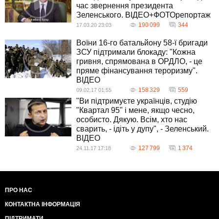
час звернення президента
Зеленського. ВІДЕО+ФОТОрепортаж
190 099
344
17.03.20 23:03
Воїни 16-го батальйону 58-ї бригади
ЗСУ підтримали блокаду: "Кожна
гривня, спрямована в ОРДЛО, - це
пряме фінансування тероризму".
ВIДЕО
158 329
559
09.02.17 01:55
"Ви підтримуєте українців, студію
"Квартал 95" і мене, якщо чесно,
особисто. Дякую. Всім, хто нас
сварить, - ідіть у дупу", - Зеленський.
ВIДЕО
127 799
1 374
24.11.17 17:18
ПРО НАС
КОНТАКТНА ІНФОРМАЦІЯ
ПІДТРИМАТИ