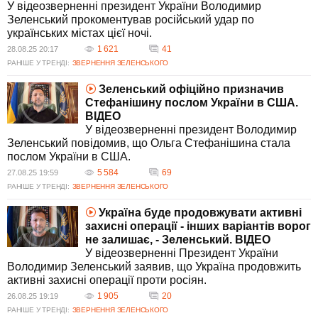
У відеозверненні президент України Володимир
Зеленський прокоментував російський удар по
українських містах цієї ночі.
1 621
41
28.08.25 20:17
РАНІШЕ У ТРЕНДІ:
ЗВЕРНЕННЯ ЗЕЛЕНСЬКОГО
Зеленський офіційно призначив
Стефанішину послом України в США.
ВIДЕО
У відеозверненні президент Володимир
Зеленський повідомив, що Ольга Стефанішина стала
послом України в США.
5 584
69
27.08.25 19:59
РАНІШЕ У ТРЕНДІ:
ЗВЕРНЕННЯ ЗЕЛЕНСЬКОГО
Україна буде продовжувати активні
захисні операції - інших варіантів ворог
не залишає, - Зеленський. ВIДЕО
У відеозверненні Президент України
Володимир Зеленський заявив, що Україна продовжить
активні захисні операції проти росіян.
1 905
20
26.08.25 19:19
РАНІШЕ У ТРЕНДІ:
ЗВЕРНЕННЯ ЗЕЛЕНСЬКОГО