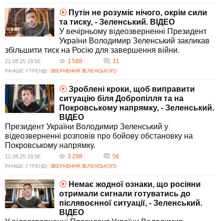
Путін не розуміє нічого, окрім сили
та тиску, - Зеленський. ВIДЕО
У вечірньому відеозверненні Президент
України Володимир Зеленський закликав
збільшити тиск на Росію для завершення війни.
1 588
31
21.08.25 19:56
РАНІШЕ У ТРЕНДІ:
ЗВЕРНЕННЯ ЗЕЛЕНСЬКОГО
Зроблені кроки, щоб виправити
ситуацію біля Добропілля та на
Покровському напрямку, - Зеленський.
ВIДЕО
Президент України Володимир Зеленський у
відеозверненні розповів про бойову обстановку на
Покровському напрямку.
3 298
56
12.08.25 19:56
РАНІШЕ У ТРЕНДІ:
ЗВЕРНЕННЯ ЗЕЛЕНСЬКОГО
Немає жодної ознаки, що росіяни
отримали сигнали готуватись до
післявоєнної ситуації, - Зеленський.
ВIДЕО