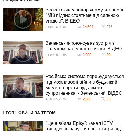
Зеленський у новорічному зверненні:
"Мій підпис стоятиме під сильною
угодою". ВIДЕО
14 507
275
01.01.26 00:01
Зеленський анонсував зустріч з
Трампом наступного тижня. ВIДЕО
1 655
20
21.09.25 20:56
Російська система перебудовується
під можливості війни в будь-який
момент і проти будь-якого
супротивника, - Зеленський. ВIДЕО
2 286
35
16.09.25 20:27
ТОП НОВИНИ ЗА ТЕГОМ
"Це я вбила Еріку": канал ICTV
випадково запустив не ті титри під