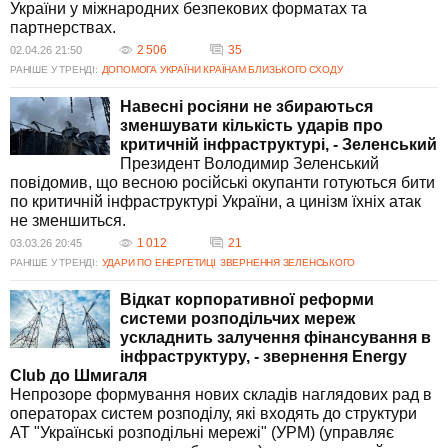
України у міжнародних безпекових форматах та
партнерствах.
2 506
35
02.04.26 21:50
РАНІШЕ У ТРЕНДІ:
ДОПОМОГА УКРАЇНИ КРАЇНАМ БЛИЗЬКОГО СХОДУ
Навесні росіяни не збираються
зменшувати кількість ударів про
критичній інфраструктурі, - Зеленський
Президент Володимир Зеленський
повідомив, що весною російські окупанти готуються бити
по критичній інфраструктурі України, а цинізм їхніх атак
не зменшиться.
1 012
21
03.03.26 20:45
РАНІШЕ У ТРЕНДІ:
УДАРИ ПО ЕНЕРГЕТИЦІ
ЗВЕРНЕННЯ ЗЕЛЕНСЬКОГО
Відкат корпоративної реформи
системи розподільчих мереж
ускладнить залучення фінансування в
інфраструктуру, - звернення Energy
Club до Шмигаля
Непрозоре формування нових складів наглядових рад в
операторах систем розподілу, які входять до структури
АТ "Українські розподільні мережі" (УРМ) (управляє