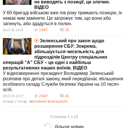
не виводять з позиції, це злочин.
ВIДЕО
У 60 бригаді військові вже пів року тримають позицію, їх
немає ким замінити. Це загрожує тим, що вони або
загинуть, або здадуться в полон.
5 897
25
29.07.25 16:01
Зеленський про закон щодо
розширення СБУ: Зокрема,
збільшується чисельність для
підрозділів Центру спеціальних
операцій "А" СБУ – це одні з найбільш
результативних наших воїнів. ВIДЕО
У відеозверненні президент Володимир Зеленський
розповів про деталі закону, який передбачає збільшення
особового складу Служби безпеки України на 10 тисяч
осіб.
2 947
41
28.07.25 21:17
РАНІШЕ У ТРЕНДІ:
ЗВЕРНЕННЯ ЗЕЛЕНСЬКОГО
Сторінка 1 з 15
більше новин