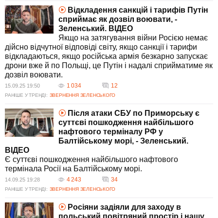
Відкладення санкцій і тарифів Путін
сприймає як дозвіл воювати, -
Зеленський. ВIДЕО
Якщо на затягування війни Росією немає
дійсно відчутної відповіді світу, якщо санкції і тарифи
відкладаються, якщо російська армія безкарно запускає
дрони вже й по Польщі, це Путін і надалі сприйматиме як
дозвіл воювати.
1 034
12
15.09.25 19:50
РАНІШЕ У ТРЕНДІ:
ЗВЕРНЕННЯ ЗЕЛЕНСЬКОГО
Після атаки СБУ по Приморську є
суттєві пошкодження найбільшого
нафтового терміналу РФ у
Балтійському морі, - Зеленський.
ВIДЕО
Є суттєві пошкодження найбільшого нафтового
термінала Росії на Балтійському морі.
4 243
34
14.09.25 19:28
РАНІШЕ У ТРЕНДІ:
ЗВЕРНЕННЯ ЗЕЛЕНСЬКОГО
Росіяни задіяли для заходу в
польський повітряний простір і нашу