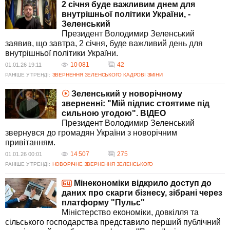
2 січня буде важливим днем для
внутрішньої політики України, -
Зеленський
Президент Володимир Зеленський
заявив, що завтра, 2 січня, буде важливий день для
внутрішньої політики України.
10 081
42
01.01.26 19:11
РАНІШЕ У ТРЕНДІ:
ЗВЕРНЕННЯ ЗЕЛЕНСЬКОГО
КАДРОВІ ЗМІНИ
Зеленський у новорічному
зверненні: "Мій підпис стоятиме під
сильною угодою". ВIДЕО
Президент Володимир Зеленський
звернувся до громадян України з новорічним
привітанням.
14 507
275
01.01.26 00:01
РАНІШЕ У ТРЕНДІ:
НОВОРІЧНЕ ЗВЕРНЕННЯ ЗЕЛЕНСЬКОГО
Мінекономіки відкрило доступ до
даних про скарги бізнесу, зібрані через
платформу "Пульс"
Міністерство економіки, довкілля та
сільського господарства представило перший публічний