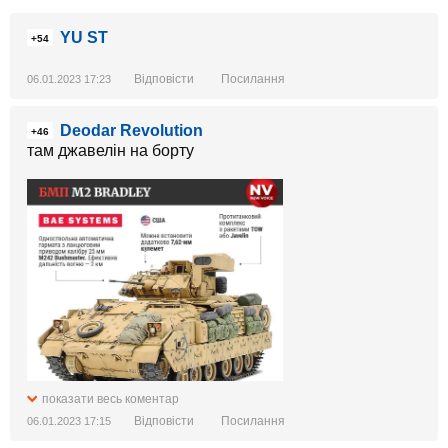
YU ST
+54
Відповісти
Посилання
06.01.2023 17:23
Deodar Revolution
+46
там джавелін на борту
показати весь коментар
Відповісти
Посилання
06.01.2023 17:15