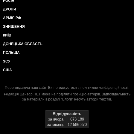
РОСІЯ
ДРОНИ
АРМІЯ РФ
ЗНИЩЕННЯ
КИЇВ
ДОНЕЦЬКА ОБЛАСТЬ
ПОЛЬЩА
ЗСУ
США
Переглядаючи наш сайт, Ви погоджуєтеся з
політикою конфіденційності
.
Редакція Цензор.НЕТ може не поділяти позицію авторів. Відповідальність
за матеріали в розділі "Блоги" несуть автори текстів.
Відвідуваність
за вчора
673 189
за місяць
12 586 370