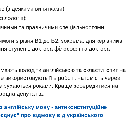
ов (з деякими винятками);
філологів);
дичними та правничими спеціальностями.
оги з рівня В1 до В2, зокрема, для керівників
ння ступенів доктора філософії та доктора
мають володіти англійською та скласти іспит на
 використовують її в роботі, натомість через
е рухаються роками. Краще зосередитися на
родна депутатка.
 англійську мову - антиконституційне
’єднує" про відмову від українського