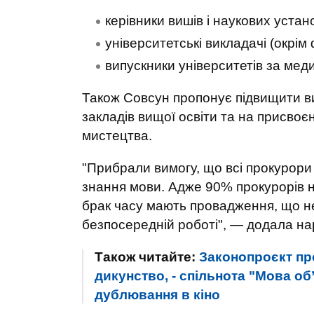
керівники вишів і наукових устан
університетські викладачі (окрім 
випускники університетів за ме
Також Совсун пропонує підвищити вим
закладів вищої освіти та на присвоє
мистецтва.
"Прибрали вимогу, що всі прокурори 
знання мови. Адже 90% прокурорів не
брак часу мають провадження, що н
безпосередній роботі", — додала на
Також читайте:
Законопроєкт про
дикунство, - спільнота "Мова об
дублювання в кіно