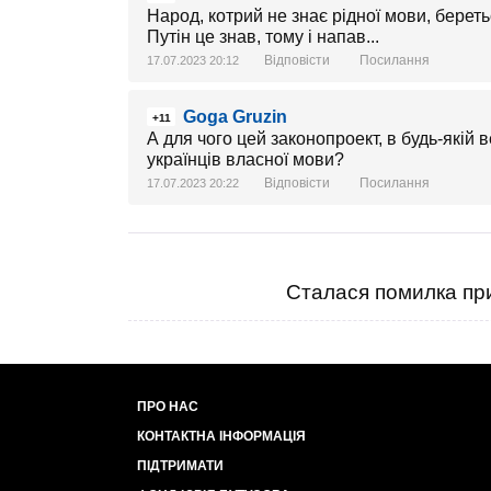
Народ, котрий не знає рідної мови, беретьс
Путін це знав, тому і напав...
Відповісти
Посилання
17.07.2023 20:12
Goga Gruzin
+11
А для чого цей законопроект, в будь-якій в
українців власної мови?
Відповісти
Посилання
17.07.2023 20:22
Сталася помилка при
ПРО НАС
КОНТАКТНА ІНФОРМАЦІЯ
ПІДТРИМАТИ