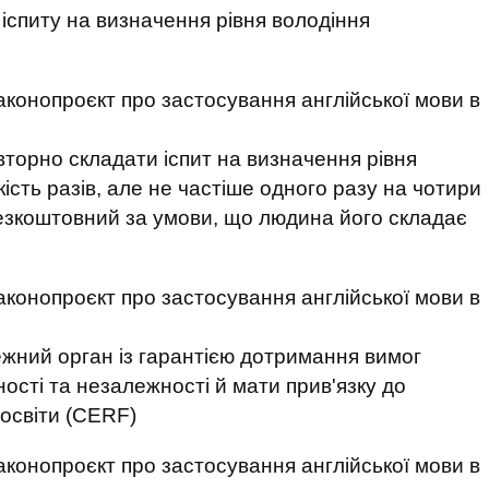
спиту на визначення рівня володіння
торно складати іспит на визначення рівня
ість разів, але не частіше одного разу на чотири
 безкоштовний за умови, що людина його складає
жний орган із гарантією дотримання вимог
ності та незалежності й мати прив'язку до
 освіти (СЕRF)