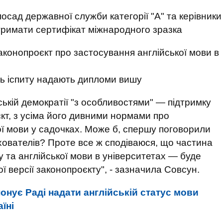
осад державної служби категорії "А" та керівники
отримати сертифікат міжнародного зразка
сть іспиту надають дипломи вишу
ській демократії "з особливостями" — підтримку
т, з усіма його дивними нормами про
ої мови у садочках. Може б, спершу поговорили
хователів? Проте все ж сподіваюся, що частина
 та англійської мови в університетах — буде
ї версії законопроєкту", - зазначила Совсун.
нує Раді надати англійській статус мови
їні