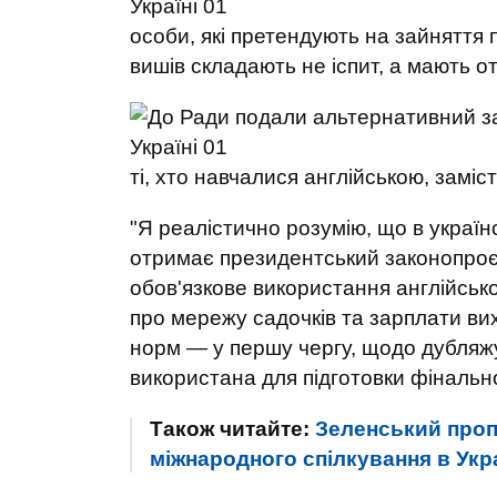
особи, які претендують на зайняття п
вишів складають не іспит, а мають 
ті, хто навчалися англійською, замі
"Я реалістично розумію, що в україн
отримає президентський законопроєк
обов'язкове використання англійськ
про мережу садочків та зарплати ви
норм — у першу чергу, щодо дубляжу
використана для підготовки фінально
Також читайте:
Зеленський пропо
міжнародного спілкування в Укра