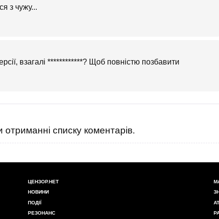
я з чужу...
ерсії, взагалі ************? Щоб повністю позбавити
 отриманні списку коментарів.
ЦЕНЗОР.НЕТ
М
НОВИНИ
З
ПОДІЇ
А
РЕЗОНАНС
Р