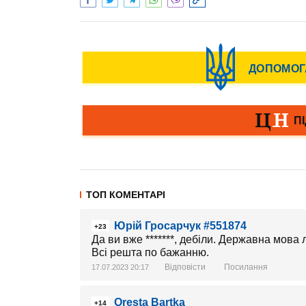
ТОП КОМЕНТАРІ
Юрій Гросарчук #551874
+23
Да ви вже *******, дебіли. Державна мова 
Всі решта по бажанню.
Відповісти
Посилання
17.07.2023 20:17
Oresta Bartka
+14