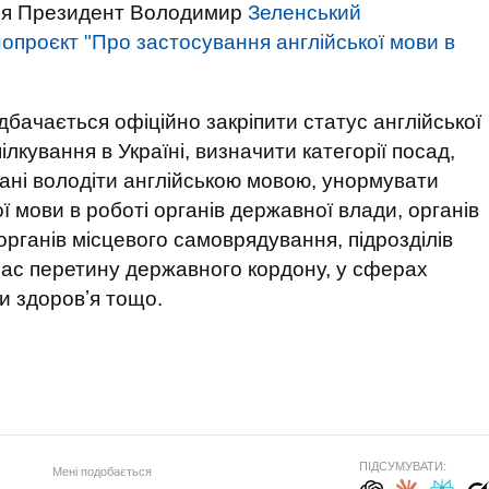
вня Президент Володимир
Зеленський
нопроєкт "Про застосування англійської мови в
бачається офіційно закріпити статус англійської
ілкування в Україні, визначити категорії посад,
зані володіти англійською мовою, унормувати
ї мови в роботі органів державної влади, органів
рганів місцевого самоврядування, підрозділів
час перетину державного кордону, у сферах
ни здоровʼя тощо.
ПІДСУМУВАТИ:
Мені подобається