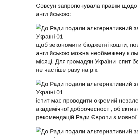
Совсун запропонувала правки щодо і
англійською:
щоб зекономити бюджетні кошти, пов
англійською можна необмежену кільк
місяці. Для громадян України іспит
не частіше разу на рік.
іспит має проводити окремий незале
академічної доброчесності, об'єктив
рекомендацій Ради Європи з мовної