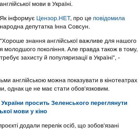
англійської мови в Україні.
Як інформує
Цензор.НЕТ
, про це
повідомила
народна депутатка Інна Совсун.
"Хороше знання англійської важливе для нашого
ся молодшого покоління. Але правда також в тому,
требує захисту й популяризації в Україні", -
льми англійською можна показувати в кінотеатрах
ми, однак це не має стати обов'язковим.
в України просить Зеленського переглянути
ької мови у кіно
оєкті додали перелік осіб, що зобов'язані