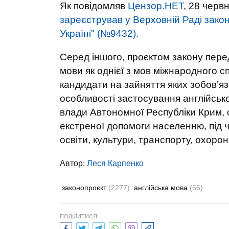
Як повідомляв
Цензор.НЕТ
, 28 чер
зареєстрував у Верховній Раді зако
Україні" (№9432).
Серед іншого, проєктом закону перед
мови як однієї з мов міжнародного сп
кандидати на зайняття яких зобовʼя
особливості застосування англійсько
влади Автономної Республіки Крим, о
екстреної допомоги населенню, під 
освіти, культури, транспорту, охоро
Автор:
Леся Карпенко
законопроєкт
(2277)
англійська мова
(66)
ПОДІЛИТИСЯ: