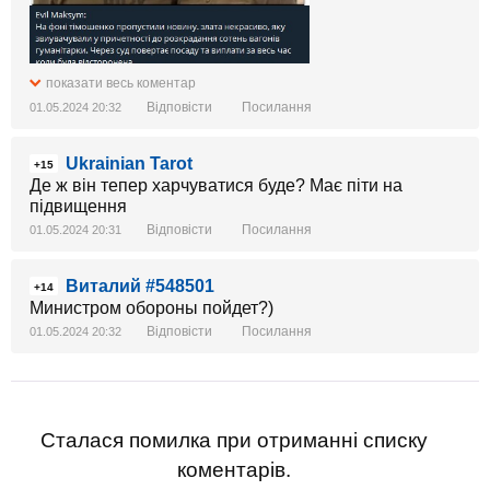
показати весь коментар
Відповісти
Посилання
01.05.2024 20:32
Ukrainian Tarot
+15
Де ж він тепер харчуватися буде? Має піти на
підвищення
Відповісти
Посилання
01.05.2024 20:31
Виталий #548501
+14
Министром обороны пойдет?)
Відповісти
Посилання
01.05.2024 20:32
Сталася помилка при отриманні списку
коментарів.