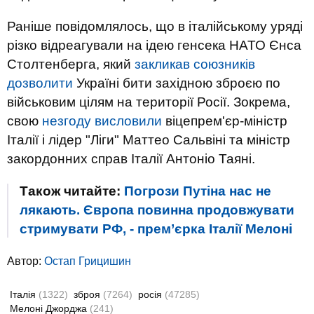
Раніше повідомлялось, що в італійському уряді
різко відреагували на ідею генсека НАТО Єнса
Столтенберга, який
закликав союзників
дозволити
Україні бити західною зброєю по
військовим цілям на території Росії. Зокрема,
свою
незгоду висловили
віцепрем'єр-міністр
Італії і лідер "Ліги" Маттео Сальвіні та міністр
закордонних справ Італії Антоніо Таяні.
Також читайте:
Погрози Путіна нас не
лякають. Європа повинна продовжувати
стримувати РФ, - прем’єрка Італії Мелоні
Автор:
Остап Грицишин
Італія
(1322)
зброя
(7264)
росія
(47285)
Мелоні Джорджа
(241)