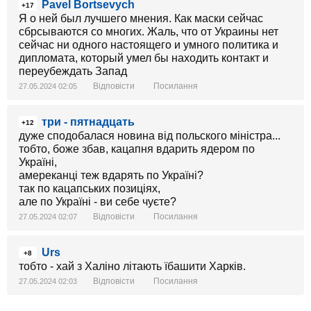
Pavel Bortsevych
+17
Я о ней был лучшего мнения. Как маски сейчас
сбрсываются со многих. Жаль, что от Украины нет
сейчас ни одного настоящего и умного политика и
дипломата, который умел бы находить контакт и
переубеждать Запад
Відповісти
Посилання
27.05.2024 02:05
три - пятнадцать
+12
дуже сподобалася новина від польского міністра...
тобто, боже збав, кацапня вдарить ядерoм по
Україні,
амереканці теж вдарять по Україні?
так по кацапських позиціях,
але по Україні - ви себе чуєте?
Відповісти
Посилання
27.05.2024 02:07
Urs
+8
тобто - хай з Халіно літають їбашити Харків.
Відповісти
Посилання
27.05.2024 02:03