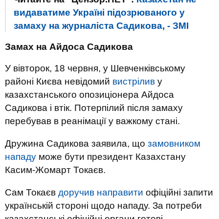
видаватиме Україні підозрюваного у
замаху на журналіста Садикова, - ЗМІ
Замах на Айдоса Садикова
У вівторок, 18 червня, у Шевченківському
районі Києва невідомий
вистрілив
у
казахстанського опозиціонера Айдоса
Садикова і втік. Потерпілий після замаху
перебував в реанімації у важкому стані.
Дружина Садикова заявила, що
замовником
нападу
може бути президент Казахстану
Касим-Жомарт Токаєв.
Сам Токаєв
доручив направити
офіційні запити
українській стороні щодо нападу. За потреби
казахстанські офіційні органи готові