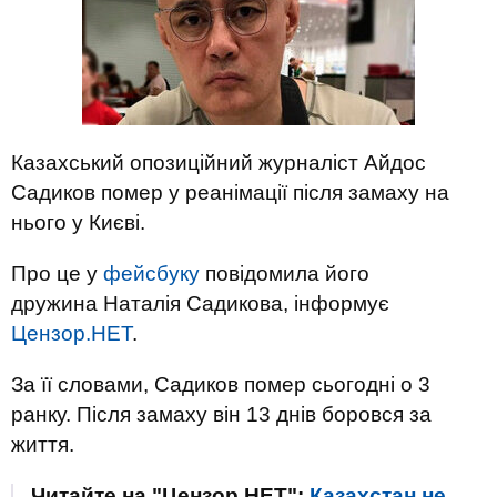
Казахський опозиційний журналіст Айдос
Садиков помер у реанімації після замаху на
нього у Києві.
Про це у
фейсбуку
повідомила його
дружина Наталія Садикова, інформує
Цензор.НЕТ
.
За її словами, Садиков помер сьогодні о 3
ранку. Після замаху він 13 днів боровся за
життя.
Читайте на "Цензор.НЕТ":
Казахстан не