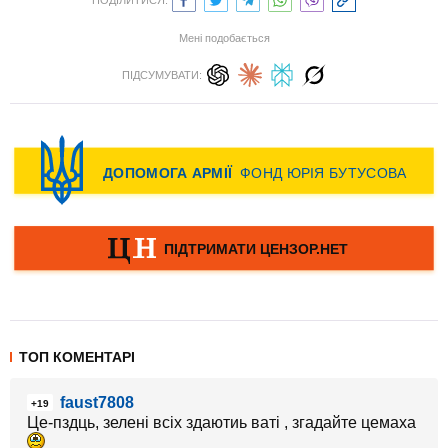
Мені подобається
ПІДСУМУВАТИ:
ТОП КОМЕНТАРІ
faust7808
+19
Це-пздць, зелені всіх здаютиь ваті , згадайте цемаха