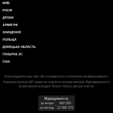
КИЇВ
РОСІЯ
ДРОНИ
АРМІЯ РФ
ЗНИЩЕННЯ
ПОЛЬЩА
ДОНЕЦЬКА ОБЛАСТЬ
ГЕНШТАБ ЗС
США
Переглядаючи наш сайт, Ви погоджуєтеся з
політикою конфіденційності
.
Редакція Цензор.НЕТ може не поділяти позицію авторів. Відповідальність
за матеріали в розділі "Блоги" несуть автори текстів.
Відвідуваність
за вчора
660 550
за місяць
12 586 370