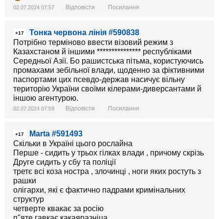
Відповісти
Посилання
02.07.2024 07:57
Тонка червона лінія #590838
+17
Потрібно терміново ввести візовий режим з
Казахстаном й іншими *************** республіками
Середньої Азії. Бо рашистська пітьма, користуючись
промахами зебільної влади, щоденно за фіктивними
паспортами цих псевдо-держав насичує вільну
територію України своїми кілерами-диверсантами й
іншою агентурою.
Відповісти
Посилання
02.07.2024 07:59
Marta #591493
+17
Скільки в Україні цього рослайна
Перше - сидить у трьох гілках влади , причому скрізь
Друге сидить у сбу та поліції
третє всі коза ностра , злочинці , ноги яких ростуть з
рашки
олігархи, які є фактично падрами кримінальних
структур
четверте квакає за росію
п"яте гавкає какаяразніца.