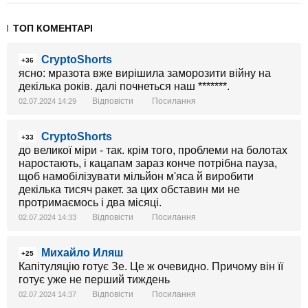
ТОП КОМЕНТАРІ
CryptoShorts
+36
ясно: мразота вже вирішила заморозити війну на
декілька років. далі почнеться наш *******.
Відповісти
Посилання
02.07.2024 14:29
CryptoShorts
+33
до великої міри - так. крім того, проблеми на болотах
наростають, і кацапам зараз конче потрібна пауза,
щоб намобілізувати мільйон м'яса й виробити
декілька тисяч ракет. за цих обставин ми не
протримаємось і два місяці.
Відповісти
Посилання
02.07.2024 14:33
Михайло Иляш
+25
Капітуляцію готує Зе. Це ж очевидно. Причому він її
готує уже не перший тиждень
Відповісти
Посилання
02.07.2024 14:37